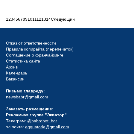
1
2
3
4
5
6
7
8
9
10
11
12
13
14
Следующий
Отказ от ответственности
Правила копирайта (перепечаток)
Соглашение о франчайзинге
Статистика сайта
Архив
Календарь
Вакансии
Письмо главреду:
newsbabr@gmail.com
Заказать размещение:
Рекламная группа "Экватор"
Телеграм:
@babrobot_bot
эл.почта:
eqquatoria@gmail.com