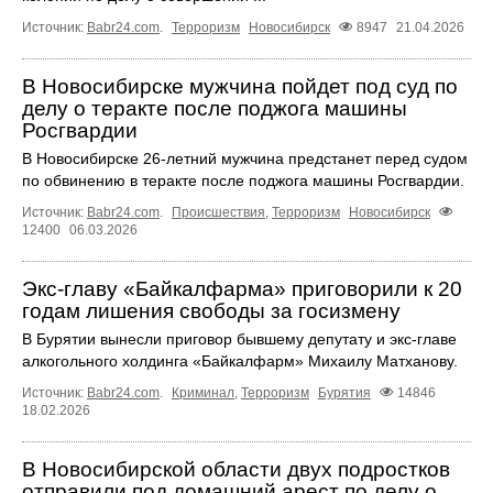
Источник:
Babr24.com
.
Терроризм
Новосибирск
8947
21.04.2026
В Новосибирске мужчина пойдет под суд по
делу о теракте после поджога машины
Росгвардии
В Новосибирске 26-летний мужчина предстанет перед судом
по обвинению в теракте после поджога машины Росгвардии.
Источник:
Babr24.com
.
Происшествия
,
Терроризм
Новосибирск
12400
06.03.2026
Экс-главу «Байкалфарма» приговорили к 20
годам лишения свободы за госизмену
В Бурятии вынесли приговор бывшему депутату и экс-главе
алкогольного холдинга «Байкалфарм» Михаилу Матханову.
Источник:
Babr24.com
.
Криминал
,
Терроризм
Бурятия
14846
18.02.2026
В Новосибирской области двух подростков
отправили под домашний арест по делу о