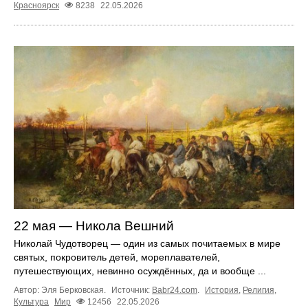
Красноярск
8238
22.05.2026
22 мая — Никола Вешний
Николай Чудотворец — один из самых почитаемых в мире
святых, покровитель детей, мореплавателей,
путешествующих, невинно осуждённых, да и вообще ...
Автор: Эля Берковская.
Источник:
Babr24.com
.
История
,
Религия
,
Культура
Мир
12456
22.05.2026