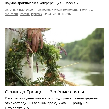
научно‑практическая конференция «Россия и ...
Источник:
Babr24.com
.
История
,
Наука и технологии
,
Политика
Монголия
,
Россия
,
Иркутск
24123
01.06.2026
Семик да Троица — Зелёные святки
В последний день мая в 2026 году православная церковь
отмечает один из великих праздников — Троицу или
Пятидесятницу.