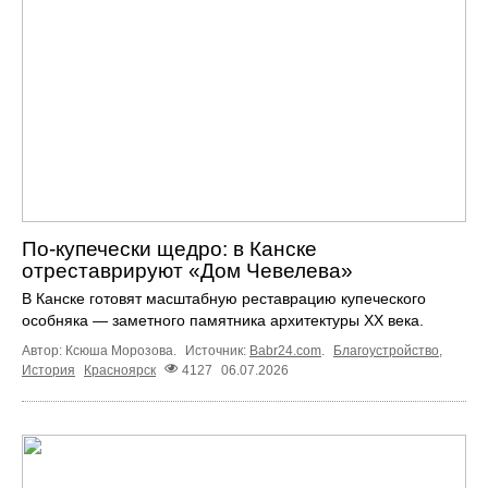
По-купечески щедро: в Канске
отреставрируют «Дом Чевелева»
В Канске готовят масштабную реставрацию купеческого
особняка — заметного памятника архитектуры XX века.
Автор: Ксюша Морозова.
Источник:
Babr24.com
.
Благоустройство
,
История
Красноярск
4127
06.07.2026