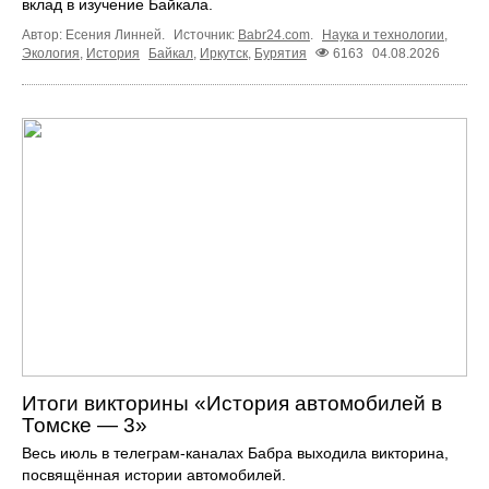
вклад в изучение Байкала.
Автор: Есения Линней.
Источник:
Babr24.com
.
Наука и технологии
,
Экология
,
История
Байкал
,
Иркутск
,
Бурятия
6163
04.08.2026
Итоги викторины «История автомобилей в
Томске — 3»
Весь июль в телеграм‑каналах Бабра выходила викторина,
посвящённая истории автомобилей.