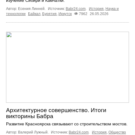
изучение Сибири и Камчатки.
Автор: Есения Линней.
Источник:
Babr24.com
.
История
,
Наука и
технологии
Байкал
,
Бурятия
,
Иркутск
7962
26.05.2026
Архитектурное совершенство. Итоги
викторины Бабра
Развитие Красноярска связывают со строительством мостов.
Автор: Валерий Лужный.
Источник:
Babr24.com
.
История
,
Общество