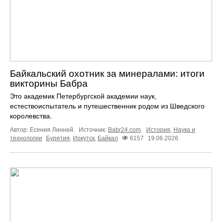
Байкальский охотник за минералами: итоги
викторины Бабра
Это академик Петербургской академии наук,
естествоиспытатель и путешественник родом из Шведского
королевства.
Автор: Есения Линней.
Источник:
Babr24.com
.
История
,
Наука и
технологии
Бурятия
,
Иркутск
,
Байкал
6157
19.06.2026