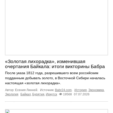
«Золотая лихорадка», изменившая
очертания Байкала: итоги викторины Бабра
После указа 1812 года, разрешившего всем российским
подданным добывать золото, в Восточной Сибири началась
настоящая «золотая лихорадка».
Автор: Есения Линней.
Источник:
Babr24.com
.
История
,
Экономика
,
Экология
Байкал
,
Бурятия
,
Иркутск
19568
07.07.2026