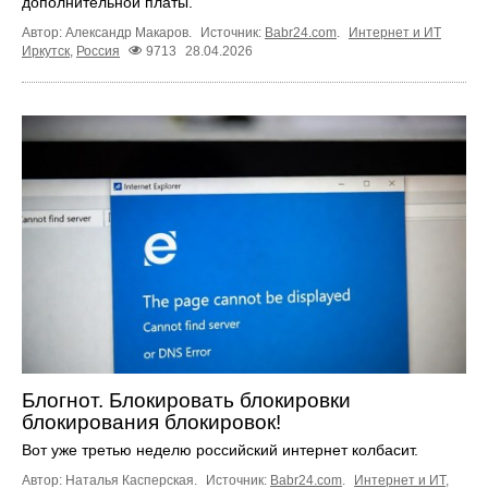
дополнительной платы.
Автор: Александр Макаров.
Источник:
Babr24.com
.
Интернет и ИТ
Иркутск
,
Россия
9713
28.04.2026
Блогнот. Блокировать блокировки
блокирования блокировок!
Вот уже третью неделю российский интернет колбасит.
Автор: Наталья Касперская.
Источник:
Babr24.com
.
Интернет и ИТ
,