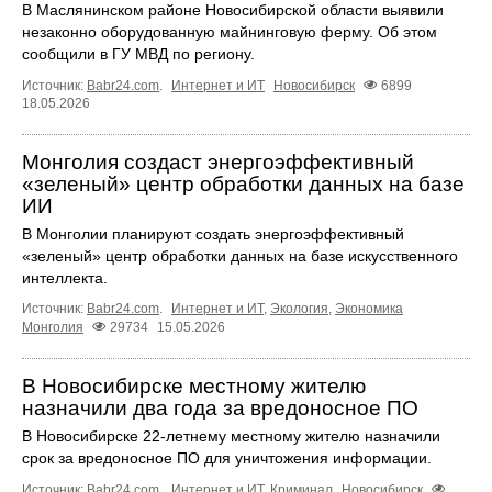
В Маслянинском районе Новосибирской области выявили
незаконно оборудованную майнинговую ферму. Об этом
сообщили в ГУ МВД по региону.
Источник:
Babr24.com
.
Интернет и ИТ
Новосибирск
6899
18.05.2026
Монголия создаст энергоэффективный
«зеленый» центр обработки данных на базе
ИИ
В Монголии планируют создать энергоэффективный
«зеленый» центр обработки данных на базе искусственного
интеллекта.
Источник:
Babr24.com
.
Интернет и ИТ
,
Экология
,
Экономика
Монголия
29734
15.05.2026
В Новосибирске местному жителю
назначили два года за вредоносное ПО
В Новосибирске 22-летнему местному жителю назначили
срок за вредоносное ПО для уничтожения информации.
Источник:
Babr24.com
.
Интернет и ИТ
,
Криминал
Новосибирск