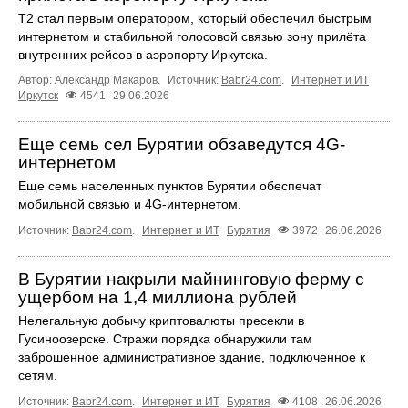
T2 стал первым оператором, который обеспечил быстрым
интернетом и стабильной голосовой связью зону прилёта
внутренних рейсов в аэропорту Иркутска.
Автор: Александр Макаров.
Источник:
Babr24.com
.
Интернет и ИТ
Иркутск
4541
29.06.2026
Еще семь сел Бурятии обзаведутся 4G-
интернетом
Еще семь населенных пунктов Бурятии обеспечат
мобильной связью и 4G-интернетом.
Источник:
Babr24.com
.
Интернет и ИТ
Бурятия
3972
26.06.2026
В Бурятии накрыли майнинговую ферму с
ущербом на 1,4 миллиона рублей
Нелегальную добычу криптовалюты пресекли в
Гусиноозерске. Стражи порядка обнаружили там
заброшенное административное здание, подключенное к
сетям.
Источник:
Babr24.com
.
Интернет и ИТ
Бурятия
4108
26.06.2026