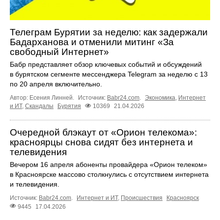
Телеграм Бурятии за неделю: как задержали
Бадарханова и отменили митинг «За
свободный Интернет»
Бабр представляет обзор ключевых событий и обсуждений
в бурятском сегменте мессенджера Telegram за неделю с 13
по 20 апреля включительно.
Автор: Есения Линней.
Источник:
Babr24.com
.
Экономика
,
Интернет
и ИТ
,
Скандалы
Бурятия
10369
21.04.2026
Очередной блэкаут от «Орион телекома»:
красноярцы снова сидят без интернета и
телевидения
Вечером 16 апреля абоненты провайдера «Орион телеком»
в Красноярске массово столкнулись с отсутствием интернета
и телевидения.
Источник:
Babr24.com
.
Интернет и ИТ
,
Происшествия
Красноярск
9445
17.04.2026