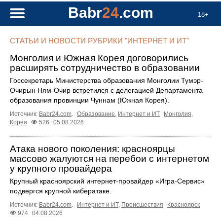
Babr
24
.com
18+
СТАТЬИ И НОВОСТИ РУБРИКИ "ИНТЕРНЕТ И ИТ"
Монголия и Южная Корея договорились
расширять сотрудничество в образовании
Госсекретарь Министерства образования Монголии Тумэр-
Очирын Ням-Очир встретился с делегацией Департамента
образования провинции Чуннам (Южная Корея).
Источник:
Babr24.com
.
Образование
,
Интернет и ИТ
Монголия
,
Корея
526
05.08.2026
Атака нового поколения: красноярцы
массово жалуются на перебои с интернетом
у крупного провайдера
Крупный красноярский интернет-провайдер «Игра-Сервис»
подвергся крупной кибератаке.
Источник:
Babr24.com
.
Интернет и ИТ
,
Происшествия
Красноярск
974
04.08.2026