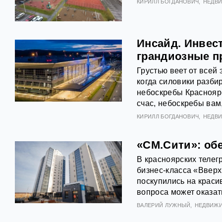
КИРИЛЛ БОГДАНОВИЧ
НЕДВ
Инсайд. Инвес
грандиозные п
Грустью веет от всей
когда силовики разби
небоскребы Красноярс
счас, небоскребы вам
КИРИЛЛ БОГДАНОВИЧ
НЕДВ
«СМ.Сити»: об
В красноярских телег
бизнес-класса «Вверх
поскупились на краси
вопроса может оказать
ВАЛЕРИЙ ЛУЖНЫЙ
НЕДВИЖ