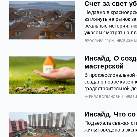
Счет за свет у
Недавно в красноярск
взглянуть на рынок 
реальные истории: лю
ужасом смотрят на пл
ЯРОСЛАВА ГРИН
НЕДВИЖИМ
Инсайд. О соз
мастерской
В профессиональной с
создано новое казен
градостроительной де
КИРИЛЛ БОГДАНОВИЧ
НЕДВ
Инсайд. Что со
Подъехала свежая ста
жилья введено в эксп