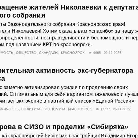
ращение жителей Николаевки к депутат
ого собрания
ты Законодательного собрания Красноярского края!
ели Николаевки! Хотим сказать вам «спасибо» за нашу ж
еопределенности, несправедливости и беспомощности пе
м под названием КРТ по-красноярски.
ИМОСТЬ
ОБЩЕСТВО
СКАНДАЛЫ
КРАСНОЯРСК
4065
09.12.2025
рительная активность экс-губернатора
са
с заметно активизировал усилия по продлению своих
чий. Оптимальным для себя вариантом тяжеловес и лучш
считает включение в партийный список «Единой России».
ИЖИМОСТЬ
ПОЛИТИКА
ЭКОНОМИКА
КРАСНОЯРСК
17777
25.11.2025
рова в СИЗО и проделки «Сибиряка»
, как красноярский бизнесмен-застройщик Владимир Его