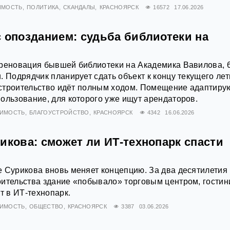
ИМОСТЬ
ПОЛИТИКА
СКАНДАЛЫ
КРАСНОЯРСК
16572
17.06.2026
с опозданием: судьба библиотеки на
 реновация бывшей библиотеки на Академика Вавилова, 
. Подрядчик планирует сдать объект к концу текущего лет
о строительство идёт полным ходом. Помещение адаптиру
ользование, для которого уже ищут арендаторов.
ИМОСТЬ
БЛАГОУСТРОЙСТВО
КРАСНОЯРСК
4342
16.06.2026
икова: сможет ли ИТ‑технопарк спасти
 Сурикова вновь меняет концепцию. За два десятилетия
ительства здание «побывало» торговым центром, гостин
т в ИТ-технопарк.
ИМОСТЬ
ОБЩЕСТВО
КРАСНОЯРСК
3387
03.06.2026