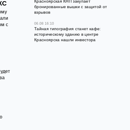
Красноярская КНП закупает
ЖС
бронированные вышки с защитой от
ому
взрывов
зали
06.08 16:10
ом с
Тайная типография станет кафе:
историческому зданию в центре
Красноярска нашли инвестора
будет
ва
о