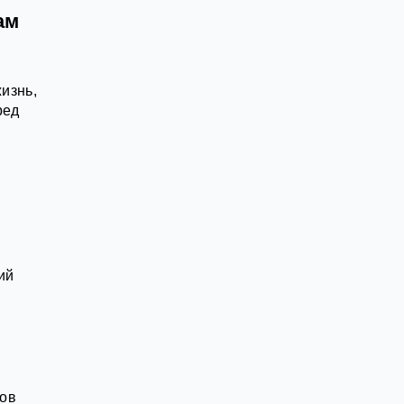
ам
изнь,
ред
ий
ров