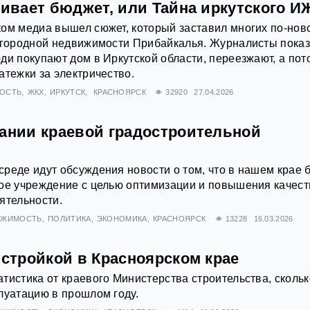
бивает бюджет, или Тайна иркутского И
ом медиа вышел сюжет, который заставил многих по-нов
загородной недвижимости Прибайкалья. Журналисты пока
ди покупают дом в Иркутской области, переезжают, а пот
атежки за электричество.
ОСТЬ
ЖКХ
ИРКУТСК
КРАСНОЯРСК
32920
27.04.2026
дании краевой градостроительной
реде идут обсуждения новости о том, что в нашем крае 
ное учреждение с целью оптимизации и повышения качест
ятельности.
ИЖИМОСТЬ
ПОЛИТИКА
ЭКОНОМИКА
КРАСНОЯРСК
13228
16.03.2026
 стройкой в Красноярском крае
тистика от краевого Министерства строительства, скольк
луатацию в прошлом году.