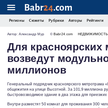
Babr
24
.com
Регионы
Сюжеты
Рубрики
Авторы
Рейтинги
Александр Мур
©
Babr24.com
НЕДВИЖИМОСТЬ
Для красноярских 
возведут модульно
миллионов
Генеральный подрядчик красноярского метротрама «
общежития на улице Высотной. За 101,9 миллиона р
быстровозводимое здание в два этажа для приезжих
Внутри разместят 50 комнат для проживания 300 чело