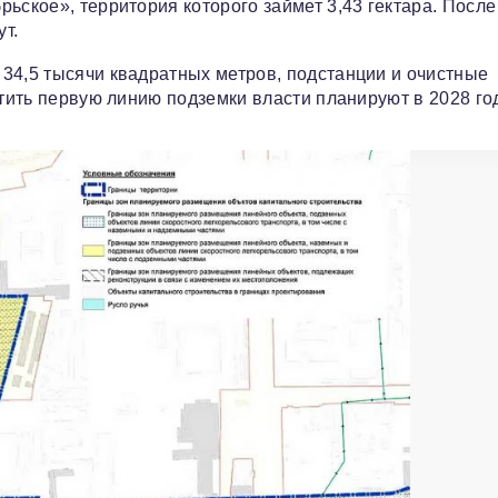
ьское», территория которого займет 3,43 гектара. После
т.
34,5 тысячи квадратных метров, подстанции и очистные
стить первую линию подземки власти планируют в 2028 год