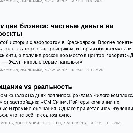
ИЖИМОСТЬ
ЭКОНОМИКА
КРАСНОЯРСК
4414
11.02.2026
тиции бизнеса: частные деньги на
роекты
 этой истории с аэропортом в Красноярске. Вполне понятн
раются, скажем, с застройщиком, который обещал чуть ли
к-сити, а получив роскошное место в центре, говорит: «
, — будут типовые серые панельки».
ИЖИМОСТЬ
ЭКОНОМИКА
КРАСНОЯРСК
4632
21.12.2025
ещание vs реальность
рам-каналах на днях появилась реклама жилого комплекс
» от застройщика «СМ.Сити». Райтеры компании не
вые и громкие обещания. Однако при детальном изучени
ся, что не всё так однозначно.
ИМОСТЬ
КОРПОРАЦИИ
ОБЩЕСТВО
КРАСНОЯРСК
9379
11.12.2025