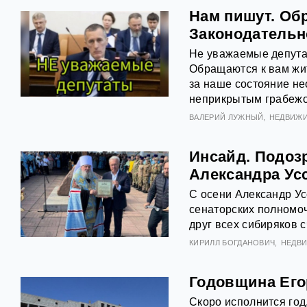
Нам пишут. Об
Законодательн
Не уважаемые депута
Обращаются к вам жит
за наше состояние н
неприкрытым грабежо
ВАЛЕРИЙ ЛУЖНЫЙ
НЕДВИЖ
Инсайд. Подоз
Александра Ус
С осени Александр Ус
сенаторских полномо
друг всех сибиряков 
КИРИЛЛ БОГДАНОВИЧ
НЕДВ
Годовщина Его
Скоро исполнится год