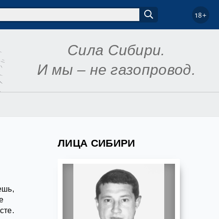
18+
Сила Сибири.
И мы – не газопровод.
ЛИЦА СИБИРИ
ешь,
е
сте.