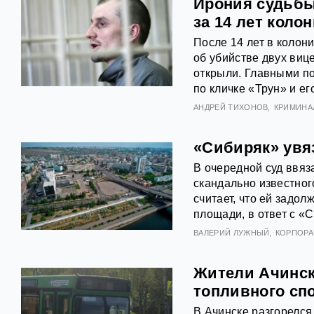
Ирония судьбы
за 14 лет коло
После 14 лет в колон
об убийстве двух виц
открыли. Главными п
по кличке «Трун» и ег
АНДРЕЙ ТИХОНОВ
КРИМИНА
«Сибиряк» увя
В очередной суд ввяз
скандально известног
считает, что ей задо
площади, в ответ с «
ВАЛЕРИЙ ЛУЖНЫЙ
КОРПОР
Жители Ачинск
топливного сп
В Ачинске разгорелся