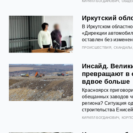
КИРИЛЛ БОГДАНОВИЧ
ОБЩЕ
Иркутский обл
В Иркутском областно
«Дирекции автомобил
оставлен без изменен
ПРОИСШЕСТВИЯ
СКАНДАЛЫ
Инсайд. Велик
превращают в 
вдвое больше
Красноярск приговорил
обещанных заводов ч
региона? Ситуация од
строительства Енисей
КИРИЛЛ БОГДАНОВИЧ
КОРП