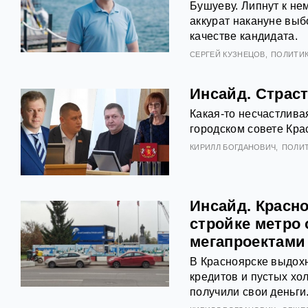
Бушуеву. Липнут к не
аккурат накануне выб
качестве кандидата.
СЕРГЕЙ КУЗНЕЦОВ
ПОЛИТИ
Инсайд. Страст
Какая-то несчастлива
городском совете Кра
КИРИЛЛ БОГДАНОВИЧ
ПОЛИ
Инсайд. Красно
стройке метро
мегапроектами
В Красноярске выдохн
кредитов и пустых хо
получили свои деньги