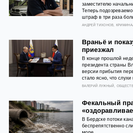
заместителю начальни
Теперь подозреваемог
штраф в три раза бол
АНДРЕЙ ТИХОНОВ
КРИМИНА
Враньё и показ
приезжал
В конце прошлой неде
президента страны В
версии прибытия перв
стало ясно, что слухи
ВАЛЕРИЙ ЛУЖНЫЙ
ОБЩЕСТ
Фекальный пра
«оздоравливае
В Бердске потоки кан
беспрепятственно сли
море.