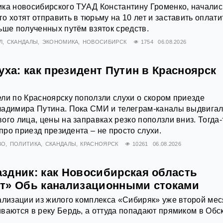
ка новосибирского ТУАД Константину Громенко, началис
о хотят отправить в тюрьму на 10 лет и заставить оплати
ьше полученных путём взяток средств.
Л
СКАНДАЛЫ
ЭКОНОМИКА
НОВОСИБИРСК
1754
06.08.2026
уха: как президент Путин в Красноярск
ли по Красноярску поползли слухи о скором приезде
ладимира Путина. Пока СМИ и телеграм-каналы выдвига
ого лица, цены на заправках резко поползли вниз. Тогда-
 про приезд президента – не просто слухи.
ВО
ПОЛИТИКА
СКАНДАЛЫ
КРАСНОЯРСК
10261
06.08.2026
здник: как Новосибирская область
т» Обь канализационными стоками
ализации из жилого комплекса «Сибиряк» уже второй ме
ваются в реку Бердь, а оттуда попадают прямиком в Обс