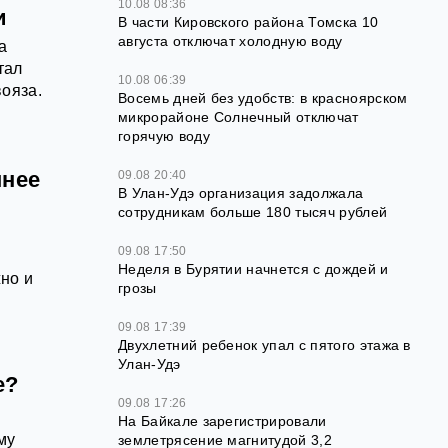
10.08 08:36
и
В части Кировского района Томска 10
августа отключат холодную воду
а
тал
10.08 06:39
ояза.
Восемь дней без удобств: в красноярском
микрорайоне Солнечный отключат
горячую воду
шнее
09.08 20:40
В Улан-Удэ организация задолжала
сотрудникам больше 180 тысяч рублей
09.08 17:50
Неделя в Бурятии начнется с дождей и
но и
грозы
09.08 17:39
Двухлетний ребенок упал с пятого этажа в
Улан-Удэ
е?
09.08 17:26
На Байкале зарегистрировали
му
землетрясение магнитудой 3,2