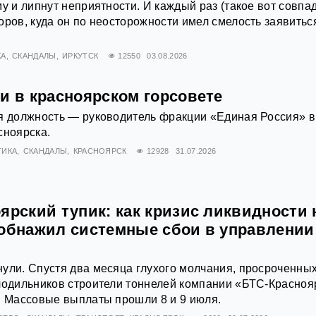
му и липнут неприятности. И каждый раз (такое вот совпа
оров, куда он по неосторожности имел смелость заявитьс
КА
СКАНДАЛЫ
ИРКУТСК
12550
03.08.2026
и в красноярском горсовете
я должность — руководитель фракции «Единая Россия» в
сноярска.
ТИКА
СКАНДАЛЫ
КРАСНОЯРСК
12928
31.07.2026
ярский тупик: как кризис ликвидности 
 обнажил системные сбои в управлении
ули. Спустя два месяца глухого молчания, просроченны
лодильников строители тоннелей компании «БТС-Красноя
. Массовые выплаты прошли 8 и 9 июля.