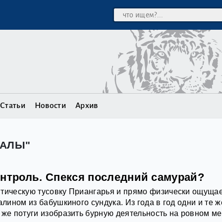
Статьи
Новости
Архив
ДАЛЫ"
онтроль. Спекся последний самурай?
итическую тусовку Приангарья и прямо физически ощуща
алином из бабушкиного сундука. Из года в год одни и те ж
 же потуги изобразить бурную деятельность на ровном ме