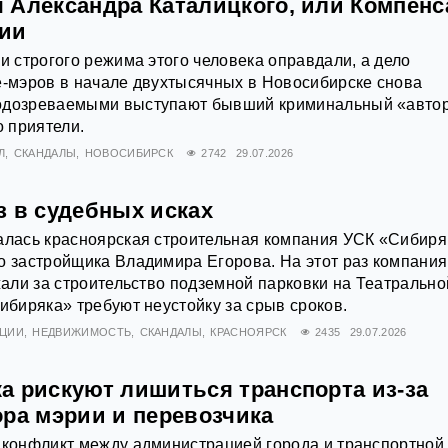
 Александра Каталицкого, или Компен
нии
ии строгого режима этого человека оправдали, а дело
е-мэров в начале двухтысячных в Новосибирске снова
одозреваемыми выступают бывший криминальный «автор
о приятели.
Л
СКАНДАЛЫ
НОВОСИБИРСК
2742
29.07.2026
з в судебных исках
алась красноярская строительная компания УСК «Сибиря
о застройщика Владимира Егорова. На этот раз компания
лжали за строительство подземной парковки на Театрально
Сибиряка» требуют неустойку за срыв сроков.
АЦИИ
НЕДВИЖИМОСТЬ
СКАНДАЛЫ
КРАСНОЯРСК
2435
29.07.2026
а рискуют лишиться транспорта из-за
ора мэрии и перевозчика
 конфликт между администрацией города и транспортной