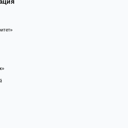
сация
итет»
к»
й