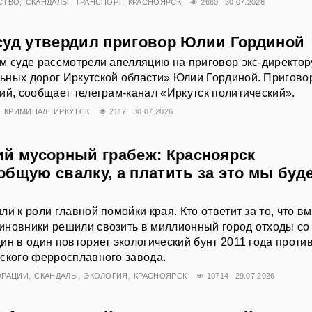
СТВО
СКАНДАЛЫ
ТРАНСПОРТ
КРАСНОЯРСК
2660
30.07.2026
суд утвердил приговор Юлии Гординой
м суде рассмотрели апелляцию на приговор экс‑директор
ьных дорог Иркутской области» Юлии Гординой. Пригово
ий, сообщает телеграм‑канал «Иркутск политический».
КРИМИНАЛ
ИРКУТСК
2117
30.07.2026
ий мусорный грабеж: Красноярск
общую свалку, а платить за это мы буд
и к роли главной помойки края. Кто ответит за то, что в
иновники решили свозить в миллионный город отходы со
ин в один повторяет экологический бунт 2011 года проти
ского ферросплавного завода.
ОРАЦИИ
СКАНДАЛЫ
ЭКОЛОГИЯ
КРАСНОЯРСК
10714
29.07.2026