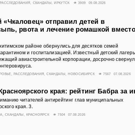
РАССЛЕДОВАНИЯ
СКАНДАЛЫ
ИРКУТСК
3909
09.08.2026
 «Чкаловец» отправил детей в
сыпь, рвота и лечение ромашкой вмест
китимском районе обернулись для десятков семей
арантином и госпитализацией. Известный детский лагер
ежащий авиастроительной корпорации, досрочно свернул
энтеровируса.
РОВЬЕ
РАССЛЕДОВАНИЯ
СКАНДАЛЫ
НОВОСИБИРСК
7567
07.08.2026
расноярского края: рейтинг Бабра за 
ниманию читателей антирейтинг глав муниципальных
ского края. 3.
А
СКАНДАЛЫ
КРАСНОЯРСК
7504
07.08.2026