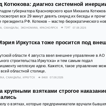
ад Котюкова: диагноз системной инерци
ладом губернатора Красноярского края Михаила Котюков
посмотрел все 29 минут девять секунд их беседы и прочи
 президента РФ. Котюков – мастер бюрократического нов
А
СКАНДАЛЫ
ЭКОНОМИКА
КРАСНОЯРСК
7247
07.08.2026
Мэрия Иркутска тоже просится под вне
тской области 4 августа ввел внешнее управление в АО
ного строительства Иркутска» и тем самым подал
ишменту неплохую идею. Кажется, такое управление мож
 всей областной столице.
ИКА
СКАНДАЛЫ
ИРКУТСК
8468
07.08.2026
а крупными взятками строгое наказани
чались
елу о взятках, которые предприниматели вручали бывше