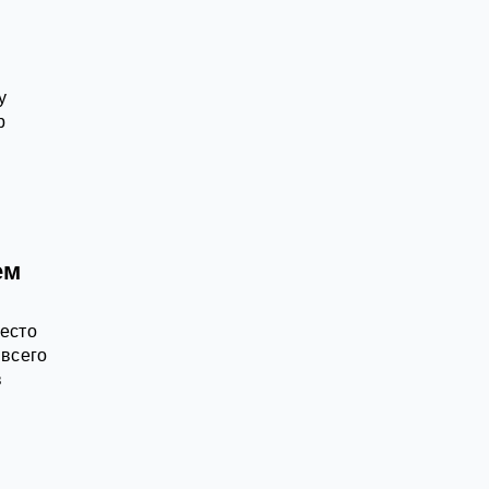
у
р
ем
место
 всего
в