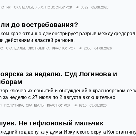
ЛОГИЯ
СКАНДАЛЫ
ЖКХ
НОВОСИБИРСК
8572
05.08.2026
мли до востребования?
ском крае отлично демонстрирует разрыв между федерал
и действиями властей региона.
ВО
СКАНДАЛЫ
ЭКОНОМИКА
КРАСНОЯРСК
2356
04.08.2026
оярска за неделю. Суд Логинова и
ыборам
зор ключевых событий и обсуждений в красноярском сег
 за неделю с 27 июля по 2 августа включительно.
Л
ПОЛИТИКА
СКАНДАЛЫ
КРАСНОЯРСК
9715
03.08.2026
шуев. Не тефлоновый мальчик
следний год депутату думы Иркутского округа Константин