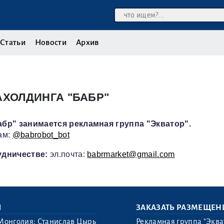
Статьи
Новости
Архив
ХОЛДИНГА "БАБР"
бр" занимается рекламная группа "Экватор".
рам:
@babrobot_bot
удничестве:
эл.почта:
babrmarket@gmail.com
Ы
ЗАКАЗАТЬ РАЗМЕЩЕН
Монголия: Станислав Цырь
Рекламная группа "Эква