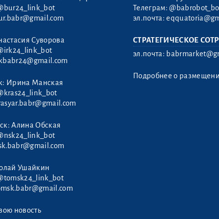
@bur24_link_bot
Телеграм:
@babrobot_bo
ur.babr@gmail.com
эл.почта:
eqquatoria@gm
настасия Суворова
СТРАТЕГИЧЕСКОЕ СОТ
@irk24_link_bot
эл.почта:
babrmarket@gm
rkbabr24@gmail.com
Подробнее о размещен
к: Ирина Манская
@kras24_link_bot
rasyar.babr@gmail.com
ск: Алина Обская
@nsk24_link_bot
sk.babr@gmail.com
колай Ушайкин
@tomsk24_link_bot
omsk.babr@gmail.com
вою новость