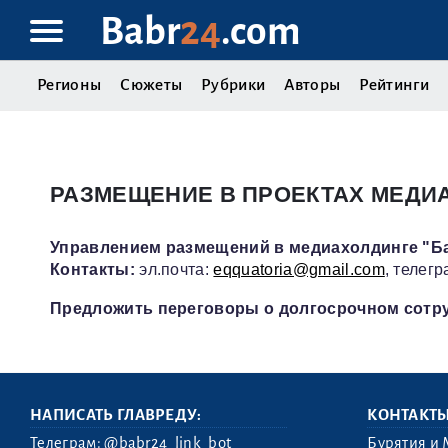
Babr
24
.com
Регионы
Сюжеты
Рубрики
Авторы
Рейтинги
РАЗМЕЩЕНИЕ В ПРОЕКТАХ МЕДИА
Управлением размещений в медиахолдинге "Ба
Контакты:
эл.почта:
eqquatoria@gmail.com
, телег
Предложить переговоры о долгосрочном сотр
НАПИСАТЬ ГЛАВРЕДУ:
КОНТАКТ
Телеграм:
@babr24_link_bot
Бурятия и 