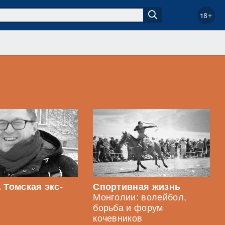
18+
 Томская экс-
Спортивная жизнь
Монголии: волейбол,
борьба и форум
кочевников