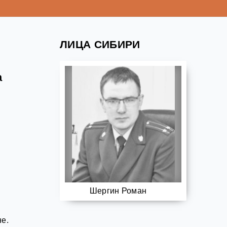
ЛИЦА СИБИРИ
а
Шергин Роман
не.