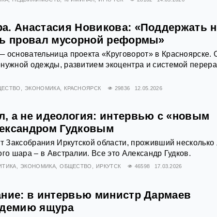
а. Анастасия Новикова: «Поддержать 
ть провал мусорной реформы»
 основательница проекта «Круговорот» в Красноярске. 
енужной одежды, развитием экоцентра и системой перера
ЩЕСТВО
ЭКОНОМИКА
КРАСНОЯРСК
29836
12.05.2026
, а не идеология: интервью с «новым
ександром Гудковым
ат Заксобрания Иркутской области, проживший несколько 
ого шара – в Австралии. Все это Александр Гудков.
ИТИКА
ЭКОНОМИКА
ОБЩЕСТВО
ИРКУТСК
46598
17.03.2026
ание: в интервью министр Дармаев
идемию ящура