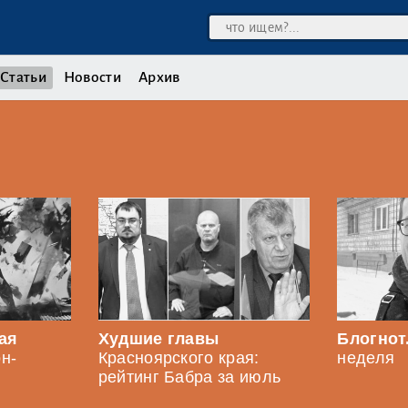
Статьи
Новости
Архив
ая
Худшие главы
Блогнот.
н-
Красноярского края:
неделя
рейтинг Бабра за июль