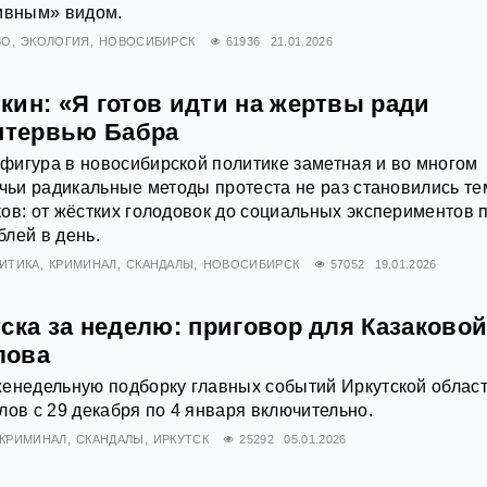
зивным» видом.
ВО
ЭКОЛОГИЯ
НОВОСИБИРСК
61936
21.01.2026
кин: «Я готов идти на жертвы ради
Интервью Бабра
фигура в новосибирской политике заметная и во многом
 чьи радикальные методы протеста не раз становились т
ов: от жёстких голодовок до социальных экспериментов 
лей в день.
ИТИКА
КРИМИНАЛ
СКАНДАЛЫ
НОВОСИБИРСК
57052
19.01.2026
ска за неделю: приговор для Казаковой
лова
енедельную подборку главных событий Иркутской област
лов с 29 декабря по 4 января включительно.
КРИМИНАЛ
СКАНДАЛЫ
ИРКУТСК
25292
05.01.2026