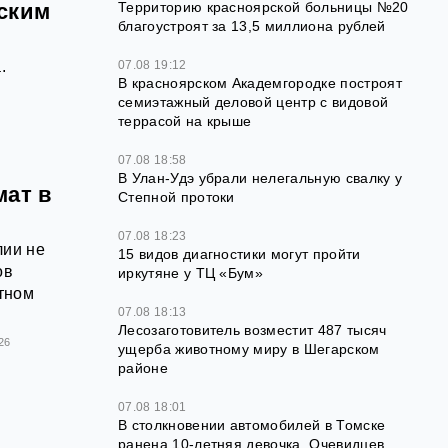
Территорию красноярской больницы №20
нским
благоустроят за 13,5 миллиона рублей
07.08 19:12
.
В красноярском Академгородке построят
семиэтажный деловой центр с видовой
террасой на крыше
07.08 18:58
В Улан-Удэ убрали нелегальную свалку у
мат в
Степной протоки
07.08 18:23
лии не
15 видов диагностики могут пройти
ов
иркутяне у ТЦ «Бум»
тном
07.08 18:13
Лесозаготовитель возместит 487 тысяч
26
ущерба животному миру в Шегарском
районе
07.08 18:01
В столкновении автомобилей в Томске
ранена 10-летняя девочка. Очевидцев