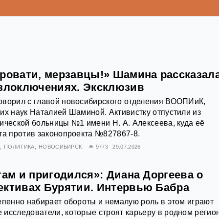
кровати, мерзавцы!» Шамина рассказал
 злоключениях. Эксклюзив
оворил с главой новосибирского отделения ВООПИиК,
их наук Наталией Шаминой. Активистку отпустили из
ической больницы №1 имени Н. А. Алексеева, куда её
та против законопроекта №827867-8.
ПОЛИТИКА
НОВОСИБИРСК
9773
29.07.2026
там и пригодился»: Диана Доргеева о
ективах Бурятии. Интервью Бабра
епенно набирает обороты и немалую роль в этом играют
исследователи, которые строят карьеру в родном регио