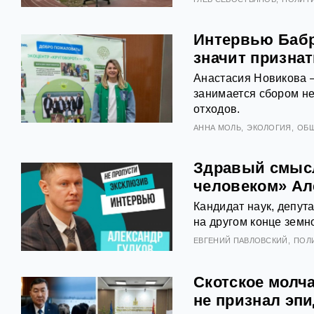
Интервью Бабр
значит призна
Анастасия Новикова —
занимается сбором н
отходов.
АННА МОЛЬ
ЭКОЛОГИЯ
ОБ
Здравый смысл
человеком» Ал
Кандидат наук, депут
на другом конце земн
ЕВГЕНИЙ ПАВЛОВСКИЙ
ПОЛ
Скотское молч
не признал эп