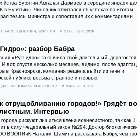
зяйства Бурятии Амгалан Дармаев в середине января да
 в Бурятии». Чиновник отчитался об успехах по итогам
брал тезисы министра и сопоставил их с комментариями
КА
РАССЛЕДОВАНИЯ
БУРЯТИЯ
28353
22.01.2026
Гидро»: разбор Бабра
ния «РусГидро» закончила свой длительный, дорогосто
 И вот, спустя несколько месяцев, видимо, после адапта
ов в Красноярске, компания решила выйти из тени и
ской публике весьма странное интервью.
ЦИИ
ЭКОНОМИКА
КРАСНОЯРСК
9363
22.01.2026
 к отрущобливанию городов!» Грядёт в
елистным. Интервью
 города рискуют лишиться клёна ясенелистного, так как 1
пит в силу Федеральный закон №294. Доктор биологическ
НОО ВООПИиК Наталия Шамина рассказала Бабру, чем гро