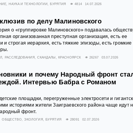
НИЕ
НАУКА И ТЕХНОЛОГИИ
БУРЯТИЯ
4814
14.07.2026
склюзив по делу Малиновского
ория о «группировке Малиновского» подавалась обществ
рупная организованная преступная организация, есть ее
и и строгая иерархия, есть тяжкие эпизоды, есть громкие
оры.
Л
РАССЛЕДОВАНИЯ
СКАНДАЛЫ
КРАСНОЯРСК
26267
03.07.2026
иновники и почему Народный фронт ста
еждой. Интервью Бабра с Романом
етские площадки, перегруженные электросети и гигантс
кими историями жители Заиграевского района чаще идут н
Народный фронт.
ОБЩЕСТВО
ЭКОЛОГИЯ
БУРЯТИЯ
28091
02.07.2026