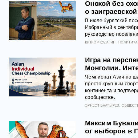
Онохой без ох
о заиграевско
В июле бурятский пос
Избранный в сентябре
руководство поселен
ВИКТОР КУЛАГИН
ПОЛИТИКА
Игра на перспе
Монголии. Инт
Чемпионат Азии по ша
просто крупным спор
континента и подтве
сообществе.
ЭРНЕСТ БААТЫРЕВ
ОБЩЕСТ
Максим Бували
от выборов в 