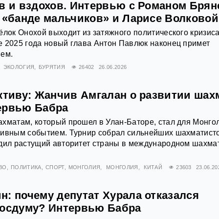
ов и вздохов. Интервью с Романом Бря
й «банде мальчиков» и Ларисе Волковой
ёлок Онохой выходит из затяжного политического кризиса
 2025 года новый глава Антон Павлюк наконец примет
ием.
ЭКОЛОГИЯ
БУРЯТИЯ
26402
26.06.2026
ктиву: Жанчив Амгалан о развитии шах
ервью Бабра
хматам, который прошел в Улан-Баторе, стал для Монго
тивным событием. Турнир собрал сильнейших шахматист
рдил растущий авторитет страны в международном шахма
ВО
ПОЛИТИКА
СПОРТ
МОНГОЛИЯ
МОНГОЛИЯ
КИТАЙ
23603
23.06.20
н: почему депутат Хурала отказался
Госдуму? Интервью Бабра