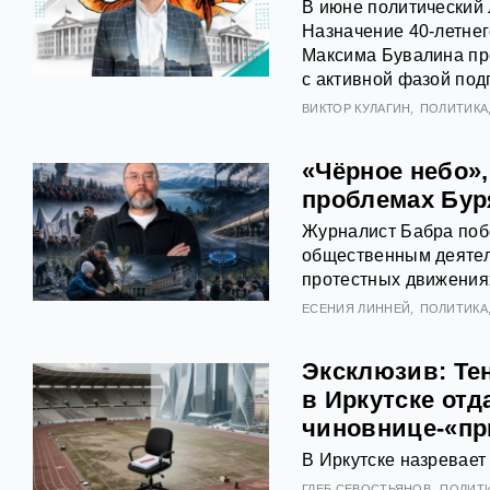
В июне политический
Назначение 40-летне
Максима Бувалина пр
с активной фазой подг
ВИКТОР КУЛАГИН
ПОЛИТИКА
«Чёрное небо»,
проблемах Бур
Журналист Бабра поб
общественным деятеле
протестных движения
ЕСЕНИЯ ЛИННЕЙ
ПОЛИТИКА
Эксклюзив: Тен
в Иркутске от
чиновнице-«пр
В Иркутске назревает
ГЛЕБ СЕВОСТЬЯНОВ
ПОЛИТ