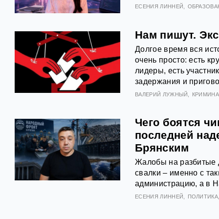
ЕСЕНИЯ ЛИННЕЙ
ОБРАЗОВА
Нам пишут. Эк
Долгое время вся ист
очень просто: есть к
лидеры, есть участник
задержания и пригов
ВАЛЕРИЙ ЛУЖНЫЙ
КРИМИНА
Чего боятся ч
последней над
Брянским
Жалобы на разбитые д
свалки – именно с та
администрацию, а в 
ЕСЕНИЯ ЛИННЕЙ
ПОЛИТИКА