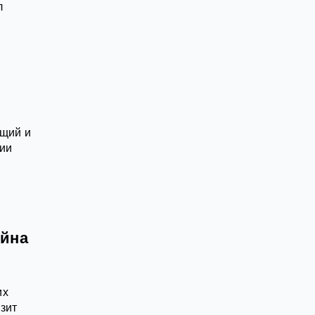
л
ящий и
ции
ойна
их
зит