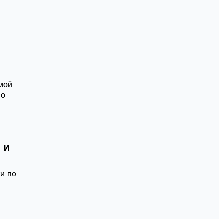
емой
по
 и
и по