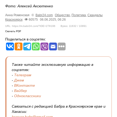
Фото: Алексей Аксютенко
Анна Роменская
©
Babr24.com
Общество
,
Политика
,
Скандалы
Красноярск
60575
06.06.2025, 06:26
URL: https://m.babr24.com/?IDE=278196
Bytes: 11632 / 10891
Скачать PDF
Поделиться в соцсетях:
Также читайте эксклюзивную информацию в
соцсетях:
-
Телеграм
-
Джем
-
ВКонтакте
-
Вайбер
-
Одноклассники
Связаться с редакцией Бабра в Красноярском крае и
Хакасии:
krasyar.babr@gmail.com