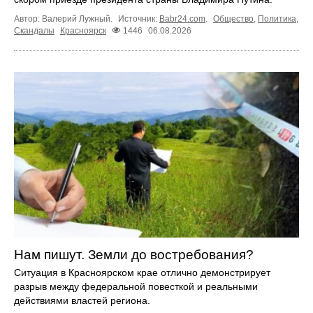
Автор: Валерий Лужный.
Источник:
Babr24.com
.
Общество
,
Политика
,
Скандалы
Красноярск
1446
06.08.2026
Нам пишут. Земли до востребования?
Ситуация в Красноярском крае отлично демонстрирует
разрыв между федеральной повесткой и реальными
действиями властей региона.