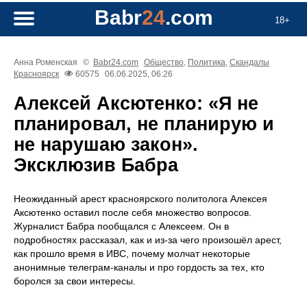
Babr
24
.com
18+
Анна Роменская
©
Babr24.com
Общество
,
Политика
,
Скандалы
Красноярск
60575
06.06.2025, 06:26
Алексей Аксютенко: «Я не
планировал, не планирую и
не нарушаю закон».
Эксклюзив Бабра
Неожиданный арест красноярского политолога Алексея
Аксютенко оставил после себя множество вопросов.
Журналист Бабра пообщался с Алексеем. Он в
подробностях рассказал, как и из-за чего произошёл арест,
как прошло время в ИВС, почему молчат некоторые
анонимные телеграм-каналы и про гордость за тех, кто
боролся за свои интересы.