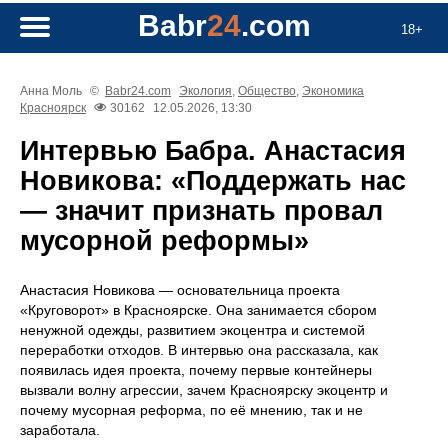
Babr
24
.com
18+
Анна Моль
©
Babr24.com
Экология
,
Общество
,
Экономика
Красноярск
30162
12.05.2026, 13:30
Интервью Бабра. Анастасия
Новикова: «Поддержать нас
— значит признать провал
мусорной реформы»
Анастасия Новикова — основательница проекта
«Круговорот» в Красноярске. Она занимается сбором
ненужной одежды, развитием экоцентра и системой
переработки отходов. В интервью она рассказала, как
появилась идея проекта, почему первые контейнеры
вызвали волну агрессии, зачем Красноярску экоцентр и
почему мусорная реформа, по её мнению, так и не
заработала.