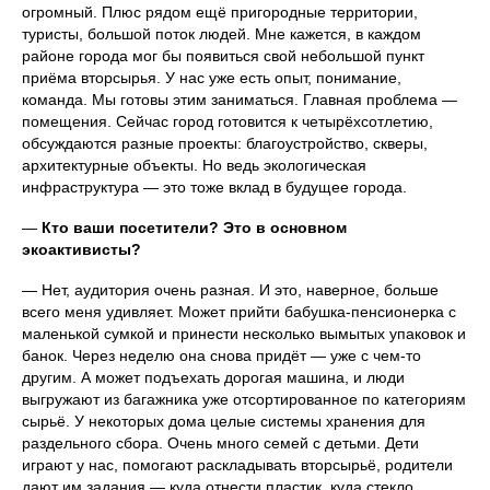
огромный. Плюс рядом ещё пригородные территории,
туристы, большой поток людей. Мне кажется, в каждом
районе города мог бы появиться свой небольшой пункт
приёма вторсырья. У нас уже есть опыт, понимание,
команда. Мы готовы этим заниматься. Главная проблема —
помещения. Сейчас город готовится к четырёхсотлетию,
обсуждаются разные проекты: благоустройство, скверы,
архитектурные объекты. Но ведь экологическая
инфраструктура — это тоже вклад в будущее города.
—
Кто ваши посетители? Это в основном
экоактивисты?
— Нет, аудитория очень разная. И это, наверное, больше
всего меня удивляет. Может прийти бабушка-пенсионерка с
маленькой сумкой и принести несколько вымытых упаковок и
банок. Через неделю она снова придёт — уже с чем-то
другим. А может подъехать дорогая машина, и люди
выгружают из багажника уже отсортированное по категориям
сырьё. У некоторых дома целые системы хранения для
раздельного сбора. Очень много семей с детьми. Дети
играют у нас, помогают раскладывать вторсырьё, родители
дают им задания — куда отнести пластик, куда стекло.