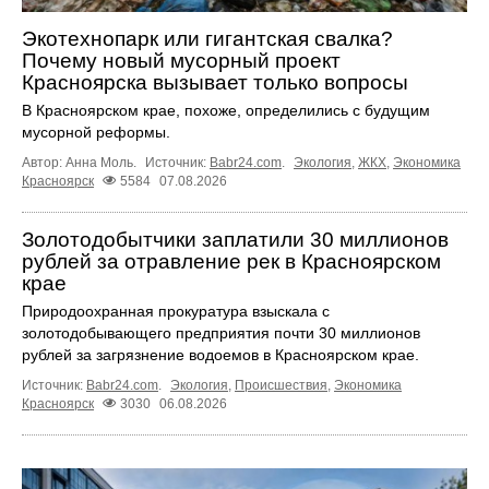
Экотехнопарк или гигантская свалка?
Почему новый мусорный проект
Красноярска вызывает только вопросы
В Красноярском крае, похоже, определились с будущим
мусорной реформы.
Автор: Анна Моль.
Источник:
Babr24.com
.
Экология
,
ЖКХ
,
Экономика
Красноярск
5584
07.08.2026
Золотодобытчики заплатили 30 миллионов
рублей за отравление рек в Красноярском
крае
Природоохранная прокуратура взыскала с
золотодобывающего предприятия почти 30 миллионов
рублей за загрязнение водоемов в Красноярском крае.
Источник:
Babr24.com
.
Экология
,
Происшествия
,
Экономика
Красноярск
3030
06.08.2026