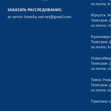
эл.почта:
b
ЗАКАЗАТЬ РАССЛЕДОВАНИЕ:
Иркутск: А
эл.почта:
bratska.net.net@gmail.com
Телеграм:
эл.почта:
i
Красноярс
Телеграм:
эл.почта:
k
Новосибир
Телеграм:
эл.почта:
n
Томск: Ни
Телеграм:
эл.почта:
t
Прислать с