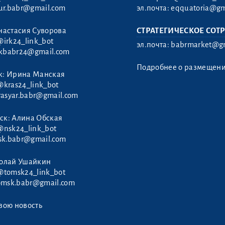
ur.babr@gmail.com
эл.почта:
eqquatoria@gm
настасия Суворова
СТРАТЕГИЧЕСКОЕ СОТ
@irk24_link_bot
эл.почта:
babrmarket@gm
rkbabr24@gmail.com
Подробнее о размещен
к: Ирина Манская
@kras24_link_bot
rasyar.babr@gmail.com
ск: Алина Обская
@nsk24_link_bot
sk.babr@gmail.com
колай Ушайкин
@tomsk24_link_bot
omsk.babr@gmail.com
вою новость