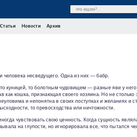
Статьи
Новости
Архив
и человека несведущего. Одна из них — бабр.
, то куницей, то болотным чудовищем — разные яви у него
ав как кошка, признающая своего хозяина. Но не столько э
 неуловима и непонятна в своих поступках и желаниях и 
зысходности, то превосходства или ничтожности.
иногда чувствовать свою ценность. Когда сущность являл
азывала на глупости, но игнорировала все, что пытался че