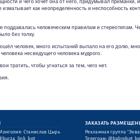
ущности и чего хочет она от него, придумывал приманки, 
е изматывает как неопределенность и неспособность контр
е поддавалась человеческим правилам и стереотипам. Ч
было без толку.
ошёл человек, много испытаний выпало на его долю, мног
з человека несведущего человека мудрого.
вои тратить, чтобы угнаться за тем, чего нет.
зия.
Ы
ЗАКАЗАТЬ РАЗМЕЩЕН
Монголия: Станислав Цырь
Рекламная группа "Эква
@bur24_link_bot
Телеграм:
@babrobot_bo