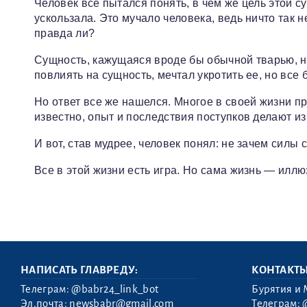
Человек все пытался понять, в чем же цель этой с
ускользала. Это мучало человека, ведь ничто так н
правда ли?
Сущность, кажущаяся вроде бы обычной тварью, н
повлиять на сущность, мечтал укротить ее, но все 
Но ответ все же нашелся. Многое в своей жизни пр
известно, опыт и последствия поступков делают и
И вот, став мудрее, человек понял: не зачем силы с
Все в этой жизни есть игра. Но сама жизнь — иллю
НАПИСАТЬ ГЛАВРЕДУ:
КОНТАКТ
Телеграм:
@babr24_link_bot
Бурятия и 
Эл.почта:
newsbabr@gmail.com
Телеграм: