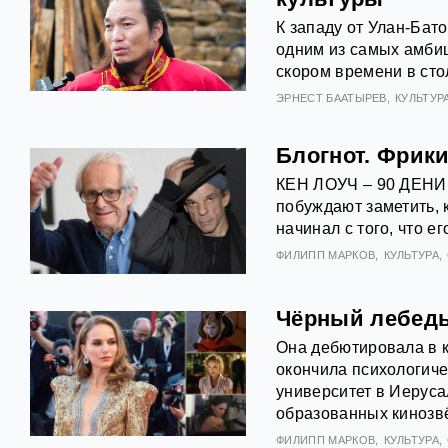
К западу от Улан-Бат
одним из самых амби
скором времени в ст
ЭРНЕСТ БААТЫРЕВ
КУЛЬТУР
Блогнот. Фрики
КЕН ЛОУЧ – 90 ДЕНИ 
побуждают заметить, к
начинал с того, что е
ФИЛИПП МАРКОВ
КУЛЬТУРА
Чёрный лебедь
Она дебютировала в к
окончила психологиче
университет в Иеруса
образованных кинозвёз
ФИЛИПП МАРКОВ
КУЛЬТУРА