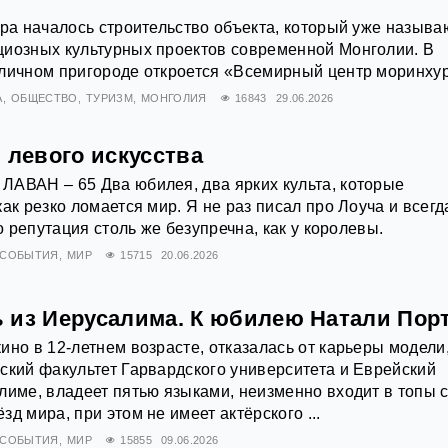
ора началось строительство объекта, который уже называ
циозных культурных проектов современной Монголии. В
оличном пригороде откроется «Всемирный центр моринху
А
ОБЩЕСТВО
ТУРИЗМ
МОНГОЛИЯ
16843
29.06.2026
 левого искусства
ЛАВАН – 65 Два юбилея, два ярких культа, которые
ак резко ломается мир. Я не раз писал про Лоуча и всегд
го репутация столь же безупречна, как у королевы.
СОБЫТИЯ
МИР
15715
20.06.2026
 из Иерусалима. К юбилею Натали Пор
ино в 12‑летнем возрасте, отказалась от карьеры модели
ский факультет Гарвардского университета и Еврейский
лиме, владеет пятью языками, неизменно входит в топы 
д мира, при этом не имеет актёрского ...
СОБЫТИЯ
МИР
15855
09.06.2026