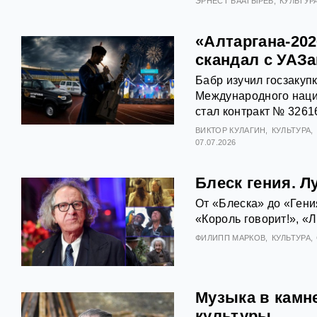
ЭРНЕСТ БААТЫРЕВ
КУЛЬТУР
«Алтаргана-202
скандал с УАЗ
Бабр изучил госзакуп
Международного наци
стал контракт № 3261
ВИКТОР КУЛАГИН
КУЛЬТУРА
07.07.2026
Блеск гения. 
От «Блеска» до «Ген
«Король говорит!», «
ФИЛИПП МАРКОВ
КУЛЬТУРА
Музыка в камн
культуры