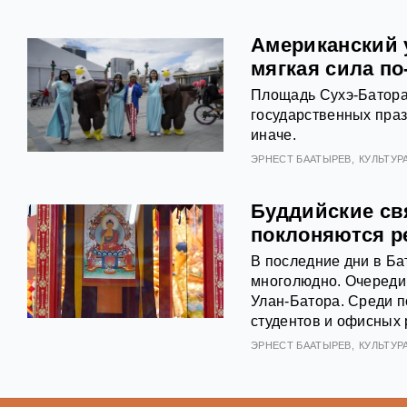
Американский у
мягкая сила по
Площадь Сухэ-Батора
государственных пра
иначе.
ЭРНЕСТ БААТЫРЕВ
КУЛЬТУР
Буддийские св
поклоняются р
В последние дни в Б
многолюдно. Очереди 
Улан-Батора. Среди п
студентов и офисных 
ЭРНЕСТ БААТЫРЕВ
КУЛЬТУР