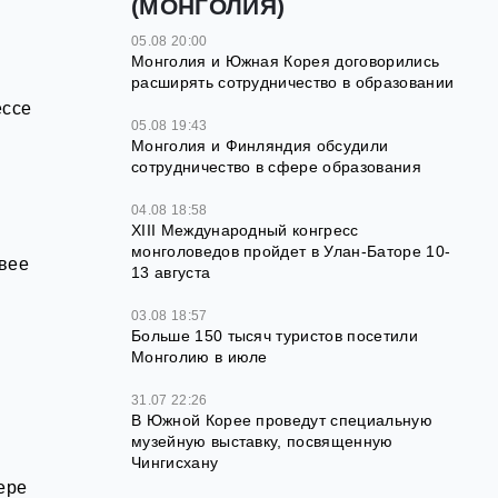
(МОНГОЛИЯ)
05.08 20:00
Монголия и Южная Корея договорились
расширять сотрудничество в образовании
ессе
05.08 19:43
Монголия и Финляндия обсудили
сотрудничество в сфере образования
04.08 18:58
XIII Международный конгресс
монголоведов пройдет в Улан-Баторе 10-
двее
13 августа
03.08 18:57
Больше 150 тысяч туристов посетили
Монголию в июле
31.07 22:26
В Южной Корее проведут специальную
музейную выставку, посвященную
Чингисхану
ере