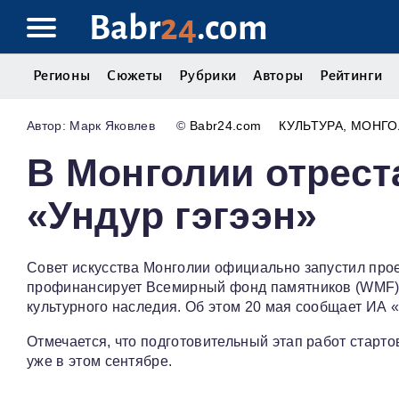
Babr
24
.com
Регионы
Сюжеты
Рубрики
Авторы
Рейтинги
Марк Яковлев
©
Babr24.com
КУЛЬТУРА
МОНГО
В Монголии отрес
«Ундур гэгээн»
Совет искусства Монголии официально запустил прое
профинансирует Всемирный фонд памятников (WMF),
культурного наследия. Об этом 20 мая сообщает ИА 
Отмечается, что подготовительный этап работ старт
уже в этом сентябре.