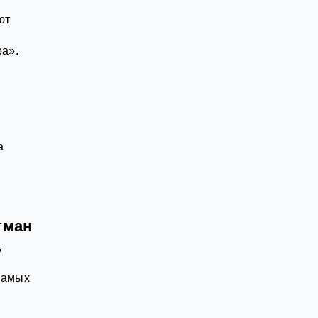
ют
ра».
а
тман
,
самых