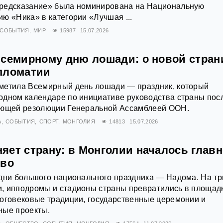
редсказание» была номинирована на Национальную
ю «Ника» в категории «Лучшая ...
СОБЫТИЯ
МИР
15987
15.07.2026
Всемирному дню лошади: о новой стран
пломатии
метила Всемирный день лошади — праздник, который
одном календаре по инициативе руководства страны пос
ующей резолюции Генеральной Ассамблеей ООН.
А
СОБЫТИЯ
СПОРТ
МОНГОЛИЯ
14813
15.07.2026
яет страну: в Монголии началось главн
тво
дни большого национального праздника — Надома. На тр
, ипподромы и стадионы страны превратились в площадк
ноговековые традиции, государственные церемонии и
ные проекты.