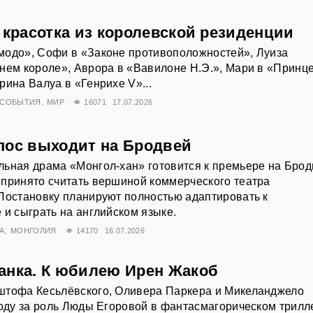
 красотка из королевской резиденции
модо», Софи в «Законе противоположностей», Луиза
нем короле», Аврора в «Вавилоне Н.Э.», Мари в «Принц
рина Валуа в «Генрихе V»...
СОБЫТИЯ
МИР
16071
17.07.2026
пос выходит на Бродвей
льная драма «Монгол-хан» готовится к премьере на Бро
принято считать вершиной коммерческого театра
Постановку планируют полностью адаптировать к
 и сыграть на английском языке.
А
МОНГОЛИЯ
14170
16.07.2026
анка. К юбилею Ирен Жакоб
штофа Кесьлёвского, Оливера Паркера и Микеланджело
году за роль Люды Егоровой в фантасмагорическом трилл