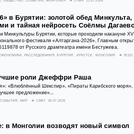
А
ОБЩЕСТВО
СОБЫТИЯ
МОНГОЛИЯ
17564
11.07.2026
6» в Бурятии: золотой обед Минкульта,
ами и тайная нейросеть Соёлмы Дагаев
ки Минкультуры Бурятии, которые проходили накануне XV
онального фестиваля «Алтаргана-2026». Главным откры
6119878 от Русского драмтеатра имени Бестужева.
ЭКОНОМИКА
РАССЛЕДОВАНИЯ
БУРЯТИЯ
ИРКУТСК
МОНГОЛИЯ
35151
Лучшие роли Джеффри Раша
ия»: «Влюблённый Шекспир», «Пираты Карибского моря»,
Лучшее предложение»...
СОБЫТИЯ
МИР
13967
06.07.2026
е: в Монголии возводят новый символ