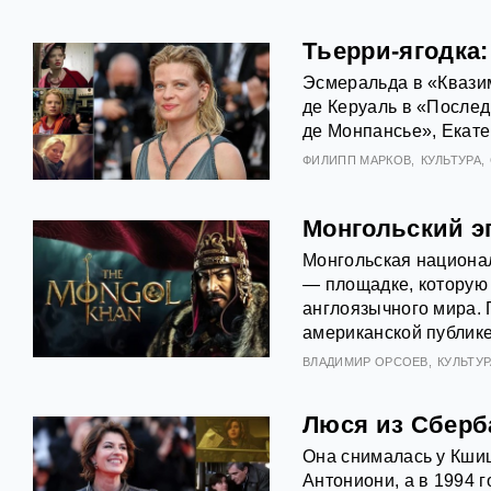
Тьерри-ягодка:
Эсмеральда в «Квази
де Керуаль в «Послед
де Монпансье», Екате
ФИЛИПП МАРКОВ
КУЛЬТУРА
Монгольский э
Монгольская национа
— площадке, которую 
англоязычного мира. 
американской публике
ВЛАДИМИР ОРСОЕВ
КУЛЬТУР
Люся из Сберб
Она снималась у Кши
Антониони, а в 1994 