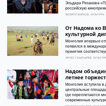
Эльдара Рязанова «П
российскую кинопреми
ФИЛИПП МАРКОВ
КУЛЬТУРА
От Надома ко 
культурной ди
Монголия впервые от
появился в междунар
принятия соответств
ЭРНЕСТ БААТЫРЕВ
КУЛЬТУР
Надом объедин
летнее торжес
Монголия вступила в 
центральные площади
где переплетаются м
современные культур