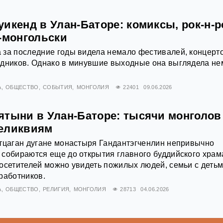
икенд в Улан-Баторе: комиксы, рок-н-р
-монгольски
 за последние годы видела немало фестивалей, концерт
здников. Однако в минувшие выходные она выглядела не
А
ОБЩЕСТВО
СОБЫТИЯ
МОНГОЛИЯ
22401
09.06.2026
ятыни в Улан-Баторе: тысячи монголов
еликвиям
атцаган дугане монастыря Гандантэгченлин непривычно
собираются еще до открытия главного буддийского храм
осетителей можно увидеть пожилых людей, семьи с детьм
работников.
А
ОБЩЕСТВО
РЕЛИГИЯ
МОНГОЛИЯ
28713
04.06.2026