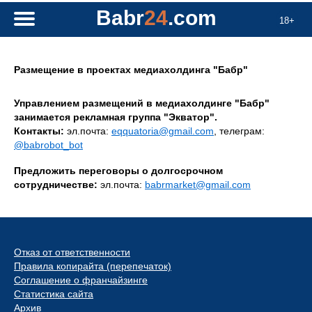
Babr
24
.com
18+
Размещение в проектах медиахолдинга "Бабр"
Управлением размещений в медиахолдинге "Бабр"
занимается рекламная группа "Экватор".
Контакты:
эл.почта:
eqquatoria@gmail.com
, телеграм:
@babrobot_bot
Предложить переговоры о долгосрочном
сотрудничестве:
эл.почта:
babrmarket@gmail.com
Отказ от ответственности
Правила копирайта (перепечаток)
Соглашение о франчайзинге
Статистика сайта
Архив