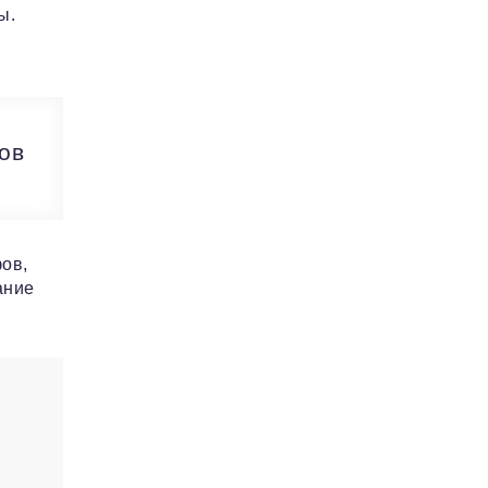
ы.
тов
ов,
ание