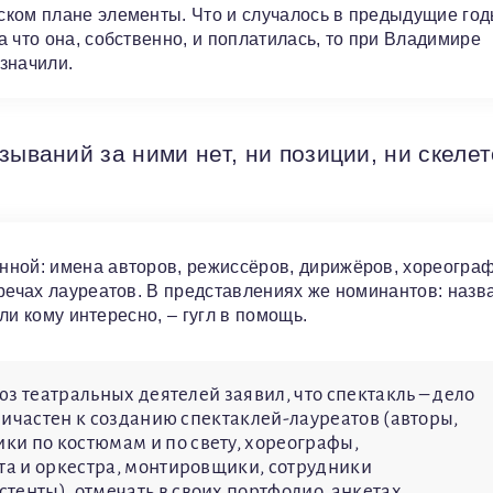
ском плане элементы. Что и случалось в предыдущие год
 что она, собственно, и поплатилась, то при Владимире
азначили.
зываний за ними нет, ни позиции, ни скеле
нной: имена авторов, режиссёров, дирижёров, хореограф
 речах лауреатов. В представлениях же номинантов: назв
сли кому интересно, – гугл в помощь.
оюз театральных деятелей заявил, что спектакль – дело
причастен к созданию спектаклей-лауреатов (авторы,
и по костюмам и по свету, хореографы,
ета и оркестра, монтировщики, сотрудники
енты), отмечать в своих портфолио, анкетах,