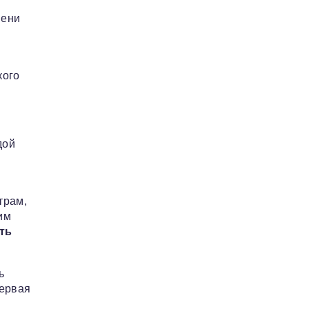
мени
кого
дой
трам,
им
ть
ь
первая