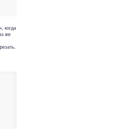
, когда
аз же
резать.