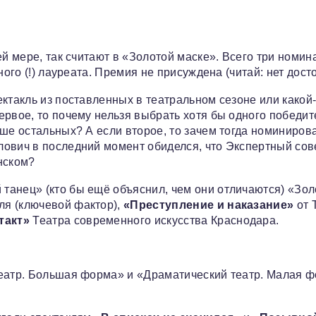
ей мере, так считают в «Золотой маске». Всего три номин
ного (!) лауреата. Премия не присуждена (читай: нет дост
ктакль из поставленных в театральном сезоне или какой
ервое, то почему нельзя выбрать хотя бы одного победит
ше остальных? А если второе, то зачем тогда номиниров
лович в последний момент обиделся, что Экспертный сов
нском?
танец» (кто бы ещё объяснил, чем они отличаются) «Зо
ля (ключевой фактор),
«Преступление и наказание»
от 
такт»
Театра современного искусства Краснодара.
театр. Большая форма» и «Драматический театр. Малая ф