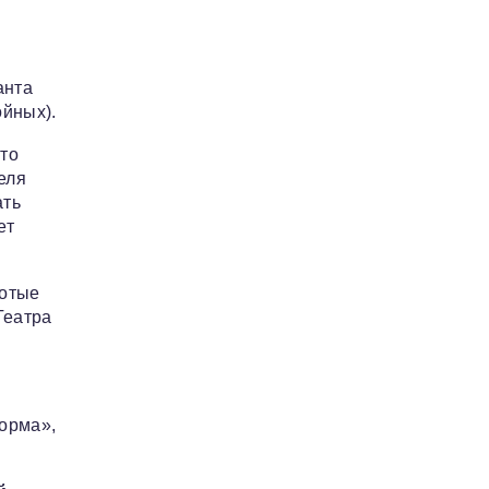
анта
ойных).
‑то
еля
ать
ет
лотые
Театра
орма»,