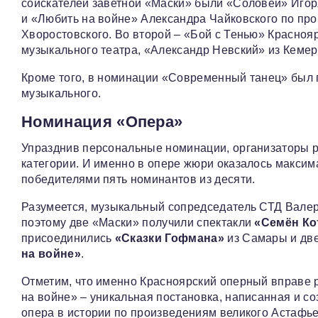
соискателей заветной «Маски» были «Соловей» Игор
и «Любить на войне» Александра Чайковского по пр
Хворостовского. Во второй – «Бой с Тенью» Краснояр
музыкального театра, «Александр Невский» из Кемер
Кроме того, в номинации «Современный танец» был
музыкального.
Номинация «Опера»
Упразднив персональные номинации, организаторы ра
категории. И именно в опере жюри оказалось максим
победителями пять номинантов из десяти.
Разумеется, музыкальный сопредседатель СТД Валер
поэтому две «Маски» получили спектакли
«Семён Ко
присоединились
«Сказки Гофмана»
из Самары и две
на войне»
.
Отметим, что именно Красноярский оперный вправе 
на войне» – уникальная постановка, написанная и со
опера в истории по произведениям великого Астафье