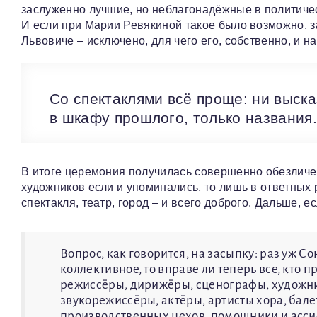
заслуженно лучшие, но неблагонадёжные в политиче
И если при Марии Ревякиной такое было возможно, за
Львовиче – исключено, для чего его, собственно, и н
Со спектаклями всё проще: ни выска
в шкафу прошлого, только названия.
В итоге церемония получилась совершенно обезличе
художников если и упоминались, то лишь в ответных
спектакля, театр, город – и всего доброго. Дальше, е
Вопрос, как говорится, на засыпку: раз уж С
коллективное, то вправе ли теперь все, кто 
режиссёры, дирижёры, сценографы, художник
звукорежиссёры, актёры, артисты хора, бал
производственных цехов, помощники и ассист