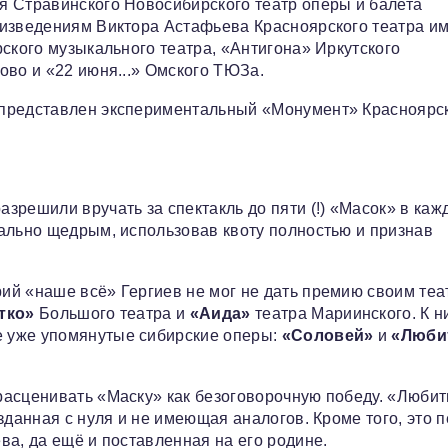
я Стравинского Новосибирского театр оперы и балета
оизведениям Виктора Астафьева Красноярского театра и
ского музыкального театра, «Антигона» Иркутского
ово и «22 июня...» Омского ТЮЗа.
 представлен экспериментальный «Монумент» Красноярс
зрешили вручать за спектакль до пяти (!) «Масок» в каж
ально щедрым, использовав квоту полностью и признав
ий «наше всё» Гергиев не мог не дать премию своим теа
тко»
Большого театра и
«Аида»
театра Мариинского. К н
 уже упомянутые сибирские оперы:
«Соловей»
и
«Люби
расценивать «Маску» как безоговорочную победу. «Любит
зданная с нуля и не имеющая аналогов. Кроме того, это 
ва, да ещё и поставленная на его родине.