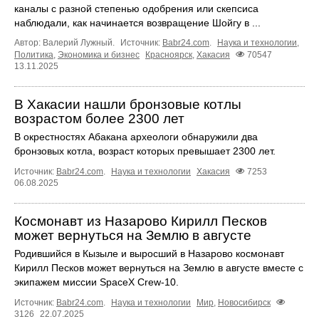
каналы с разной степенью одобрения или скепсиса
наблюдали, как начинается возвращение Шойгу в ...
Автор: Валерий Лужный.
Источник:
Babr24.com
.
Наука и технологии
,
Политика
,
Экономика и бизнес
Красноярск
,
Хакасия
70547
13.11.2025
В Хакасии нашли бронзовые котлы
возрастом более 2300 лет
В окрестностях Абакана археологи обнаружили два
бронзовых котла, возраст которых превышает 2300 лет.
Источник:
Babr24.com
.
Наука и технологии
Хакасия
7253
06.08.2025
Космонавт из Назарово Кирилл Песков
может вернуться на Землю в августе
Родившийся в Кызыле и выросший в Назарово космонавт
Кирилл Песков может вернуться на Землю в августе вместе с
экипажем миссии SpaceX Crew-10.
Источник:
Babr24.com
.
Наука и технологии
Мир
,
Новосибирск
3126
22.07.2025