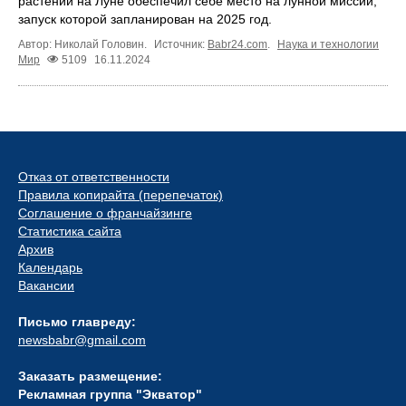
растений на Луне обеспечил себе место на лунной миссии,
запуск которой запланирован на 2025 год.
Автор: Николай Головин.
Источник:
Babr24.com
.
Наука и технологии
Мир
5109
16.11.2024
Отказ от ответственности
Правила копирайта (перепечаток)
Соглашение о франчайзинге
Статистика сайта
Архив
Календарь
Вакансии
Письмо главреду:
newsbabr@gmail.com
Заказать размещение:
Рекламная группа "Экватор"