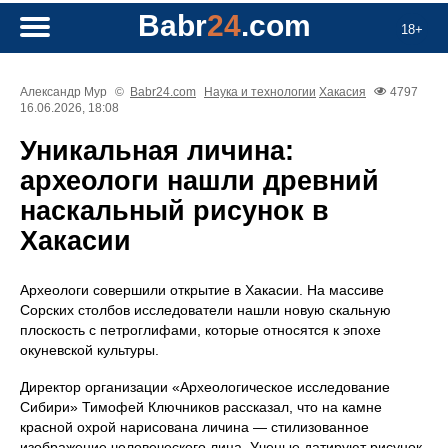
Babr
24
.com
18+
Александр Мур
©
Babr24.com
Наука и технологии
Хакасия
4797
16.06.2026, 18:08
Уникальная личина:
археологи нашли древний
наскальный рисунок в
Хакасии
Археологи совершили открытие в Хакасии. На массиве
Сорских столбов исследователи нашли новую скальную
плоскость с петроглифами, которые относятся к эпохе
окуневской культуры.
Директор организации «Археологическое исследование
Сибири» Тимофей Ключников рассказал, что на камне
красной охрой нарисована личина — стилизованное
изображение человеческого лица. Ученые датируют рисунок