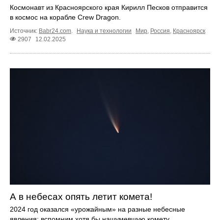
Космонавт из Красноярского края Кирилл Песков отправится
в космос на корабле Crew Dragon.
Источник:
Babr24.com
.
Наука и технологии
Мир
,
Россия
,
Красноярск
2907
12.02.2025
А в небесах опять летит комета!
2024 год оказался «урожайным» на разные небесные
явления; вспомним хотя бы нашумевшую комету