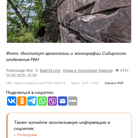
Фото: Институт археологии и этнографии Сибирского
отделения РАН
Александр Мур
©
Babr24.com
Наука и технологии
Хакасия
4797
16.06.2026, 18:08
URL: https://m.babr24.com/?IDE=293179
Bytes: 1137 / 1049
Скачать PDF
Поделиться в соцсетях:
Также читайте эксклюзивную информацию в
соцсетях:
-
Телеграм