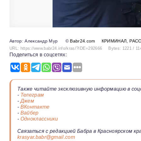
Александр Мур
©
Babr24.com
КРИМИНАЛ
РАС
URL: https://www.babr24.info/kras/?IDE=292666
Bytes: 1221 / 11
Поделиться в соцсетях:
Также читайте эксклюзивную информацию в соц
-
Телеграм
-
Джем
-
ВКонтакте
-
Вайбер
-
Одноклассники
Связаться с редакцией Бабра в Красноярском кра
krasyar.babr@gmail.com