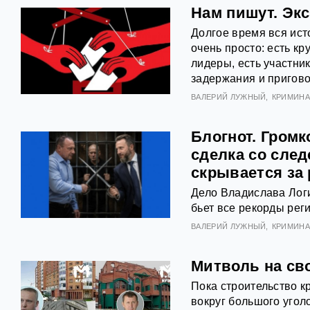
Нам пишут. Эк
Долгое время вся ист
очень просто: есть к
лидеры, есть участник
задержания и пригов
ВАЛЕРИЙ ЛУЖНЫЙ
КРИМИНА
Блогнот. Громк
сделка со сле
скрывается за
Дело Владислава Логи
бьет все рекорды рег
ВАЛЕРИЙ ЛУЖНЫЙ
КРИМИНА
Митволь на сво
Пока строительство к
вокруг большого угол