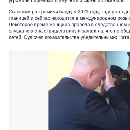
угрожали переломать ему ноги и сжечь автомобиль.
Силовики разгромили банду в 2023 году, задержав де
границей и сейчас находится в международном розыск
Некоторое время женщина провела в следственном из
слушаниях она отрицала вину и заявляла, что не общ
детей. Суд счел доказательства убедительными: Ната