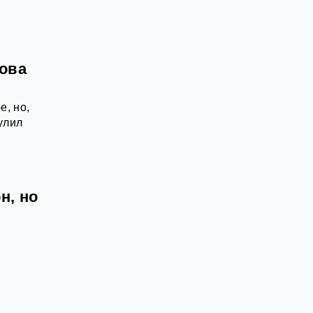
нова
е, но,
улил
н, но