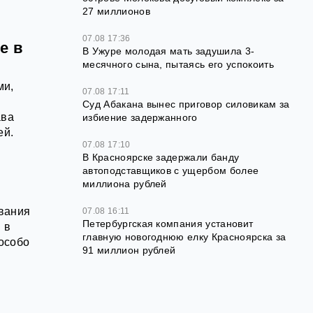
27 миллионов
07.08 17:36
е в
В Ужуре молодая мать задушила 3-
месячного сына, пытаясь его успокоить
ми,
07.08 17:11
Суд Абакана вынес приговор силовикам за
ава
избиение задержанного
ей.
07.08 17:10
В Красноярске задержали банду
автоподставщиков с ущербом более
миллиона рублей
вания
07.08 16:11
Петербургская компания установит
 в
главную новогоднюю елку Красноярска за
 особо
91 миллион рублей