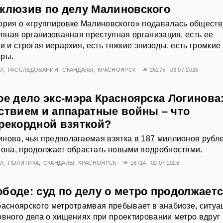
склюзив по делу Малиновского
ория о «группировке Малиновского» подавалась обществ
рупная организованная преступная организация, есть ее
и и строгая иерархия, есть тяжкие эпизоды, есть громкие
оры.
Л
РАССЛЕДОВАНИЯ
СКАНДАЛЫ
КРАСНОЯРСК
26275
03.07.2026
ое дело экс-мэра Красноярска Логинова
дствием и аппаратные войны – что
 рекордной взяткой?
нова, чья предполагаемая взятка в 187 миллионов рубл
иона, продолжает обрастать новыми подробностями.
Л
ПОЛИТИКА
СКАНДАЛЫ
КРАСНОЯРСК
16714
02.07.2026
боде: суд по делу о метро продолжает
расноярского метротрамвая пребывает в анабиозе, ситуа
овного дела о хищениях при проектировании метро вдруг