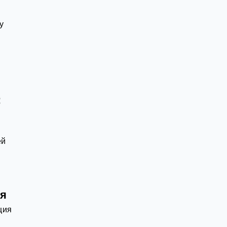
у
:
ей
ся
ция