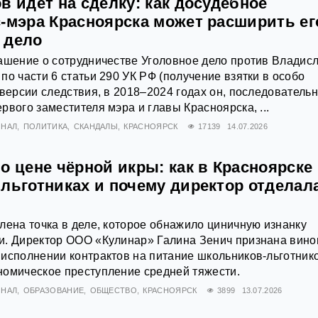
в идёт на сделку: как досудебное
с‑мэра Красноярска может расширить ег
 дело
ашение о сотрудничестве Уголовное дело против Владис
по части 6 статьи 290 УК РФ (получение взятки в особо
 версии следствия, в 2018–2024 годах он, последователь
рвого заместителя мэра и главы Красноярска, ...
ИНАЛ
ПОЛИТИКА
СКАНДАЛЫ
КРАСНОЯРСК
17139
14.07.2026
о цене чёрной икры: как в Красноярске
 льготниках и почему директор отделал
лена точка в деле, которое обнажило циничную изнанку
и. Директор ООО «Кулинар» Галина Зенич признана вин
исполнении контрактов на питание школьников-льготник
номическое преступление средней тяжести.
ИНАЛ
ОБРАЗОВАНИЕ
ОБЩЕСТВО
КРАСНОЯРСК
3899
13.07.2026