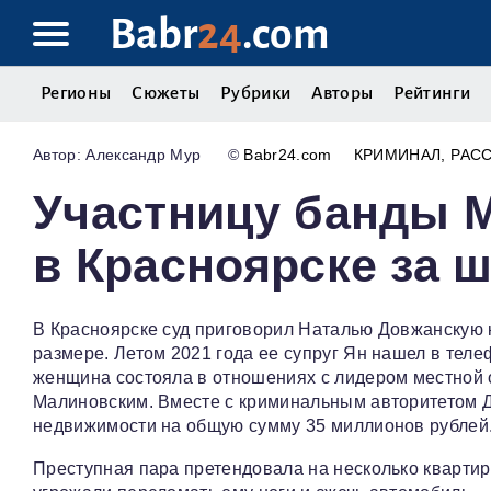
Babr
24
.com
Регионы
Сюжеты
Рубрики
Авторы
Рейтинги
Александр Мур
©
Babr24.com
КРИМИНАЛ
РАС
Участницу банды 
в Красноярске за 
В Красноярске суд приговорил Наталью Довжанскую к
размере. Летом 2021 года ее супруг Ян нашел в тел
женщина состояла в отношениях с лидером местной
Малиновским. Вместе с криминальным авторитетом Д
недвижимости на общую сумму 35 миллионов рублей
Преступная пара претендовала на несколько кварти