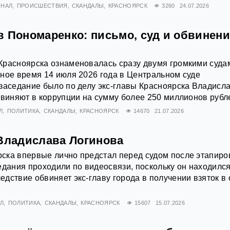
ИНАЛ
ПРОИСШЕСТВИЯ
СКАНДАЛЫ
КРАСНОЯРСК
3260
24.07.2026
в Пономаренко: письмо, суд и обвинени
Красноярска ознаменовалась сразу двумя громкими суда
ное время 14 июля 2026 года в Центральном суде
заседание было по делу экс-главы Красноярска Владисл
бвиняют в коррупции на сумму более 250 миллионов рубл
Л
ПОЛИТИКА
СКАНДАЛЫ
КРАСНОЯРСК
14670
21.07.2026
 Владислава Логинова
ска впервые лично предстал перед судом после этапиро
едания проходили по видеосвязи, поскольку он находился
дствие обвиняет экс-главу города в получении взяток в
Л
ПОЛИТИКА
СКАНДАЛЫ
КРАСНОЯРСК
15607
15.07.2026