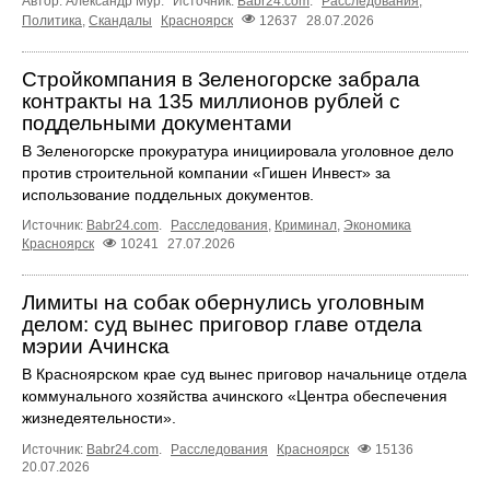
Автор: Александр Мур.
Источник:
Babr24.com
.
Расследования
,
Политика
,
Скандалы
Красноярск
12637
28.07.2026
Стройкомпания в Зеленогорске забрала
контракты на 135 миллионов рублей с
поддельными документами
В Зеленогорске прокуратура инициировала уголовное дело
против строительной компании «Гишен Инвест» за
использование поддельных документов.
Источник:
Babr24.com
.
Расследования
,
Криминал
,
Экономика
Красноярск
10241
27.07.2026
Лимиты на собак обернулись уголовным
делом: суд вынес приговор главе отдела
мэрии Ачинска
В Красноярском крае суд вынес приговор начальнице отдела
коммунального хозяйства ачинского «Центра обеспечения
жизнедеятельности».
Источник:
Babr24.com
.
Расследования
Красноярск
15136
20.07.2026