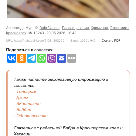
Александр Мур
©
Babr24.com
Расследования
,
Криминал
,
Экономика
Красноярск
13243
20.05.2026, 18:42
URL: https://m.babr24.com/?IDE=292159
Bytes: 1026 / 945
Скачать PDF
Поделиться в соцсетях:
Также читайте эксклюзивную информацию в
соцсетях:
-
Телеграм
-
Джем
-
ВКонтакте
-
Вайбер
-
Одноклассники
Связаться с редакцией Бабра в Красноярском крае и
Хакасии: