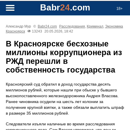
Babr
24
.com
18+
Александр Мур
©
Babr24.com
Расследования
,
Криминал
,
Экономика
Красноярск
13243
20.05.2026, 18:42
В Красноярске бесхозные
миллионы коррупционера из
РЖД перешли в
собственность государства
Красноярский суд обратил в доход государства десять
миллионов рублей, которые нашли при обыске у бывшего
высокопоставленного железнодорожника Андрея Власова.
Ранее чиновника осудили на шесть лет колонии за
получение крупной взятки, а также обязали выплатить штраф
в размере 35 миллионов рублей.
Следователи изъяли наличные во время расследования
коррупционного дела. Сам Власов утверждал, что деньги