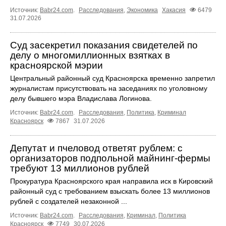
Источник:
Babr24.com
.
Расследования
,
Экономика
Хакасия
6479
31.07.2026
Суд засекретил показания свидетелей по
делу о многомиллионных взятках в
красноярской мэрии
Центральный районный суд Красноярска временно запретил
журналистам присутствовать на заседаниях по уголовному
делу бывшего мэра Владислава Логинова.
Источник:
Babr24.com
.
Расследования
,
Политика
,
Криминал
Красноярск
7867
31.07.2026
Депутат и пчеловод ответят рублем: с
организаторов подпольной майнинг-фермы
требуют 13 миллионов рублей
Прокуратура Красноярского края направила иск в Кировский
районный суд с требованием взыскать более 13 миллионов
рублей с создателей незаконной ...
Источник:
Babr24.com
.
Расследования
,
Криминал
,
Политика
Красноярск
7749
30.07.2026