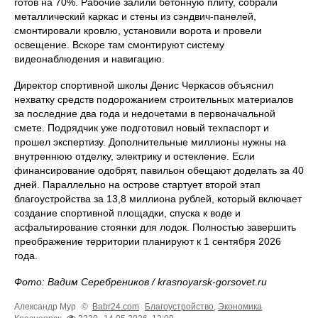
готов на 70%. Рабочие залили бетонную плиту, собрали
металлический каркас и стены из сэндвич-панелей,
смонтировали кровлю, установили ворота и провели
освещение. Вскоре там смонтируют систему
видеонаблюдения и навигацию.
Директор спортивной школы Денис Черкасов объяснил
нехватку средств подорожанием строительных материалов
за последние два года и недочетами в первоначальной
смете. Подрядчик уже подготовил новый техпаспорт и
прошел экспертизу. Дополнительные миллионы нужны на
внутреннюю отделку, электрику и остекление. Если
финансирование одобрят, павильон обещают доделать за 40
дней. Параллельно на острове стартует второй этап
благоустройства за 13,8 миллиона рублей, который включает
создание спортивной площадки, спуска к воде и
асфальтирование стоянки для лодок. Полностью завершить
преображение территории планируют к 1 сентября 2026
года.
Фото: Вадим Серебреников / krasnoyarsk-gorsovet.ru
Александр Мур
©
Babr24.com
Благоустройство
,
Экономика