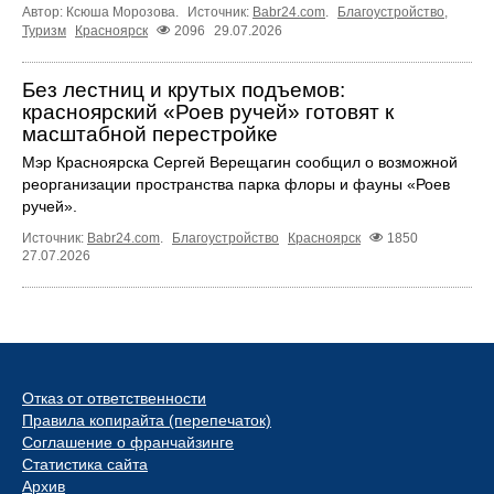
Автор: Ксюша Морозова.
Источник:
Babr24.com
.
Благоустройство
,
Туризм
Красноярск
2096
29.07.2026
Без лестниц и крутых подъемов:
красноярский «Роев ручей» готовят к
масштабной перестройке
Мэр Красноярска Сергей Верещагин сообщил о возможной
реорганизации пространства парка флоры и фауны «Роев
ручей».
Источник:
Babr24.com
.
Благоустройство
Красноярск
1850
27.07.2026
Отказ от ответственности
Правила копирайта (перепечаток)
Соглашение о франчайзинге
Статистика сайта
Архив