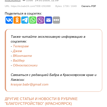
Красноярск
2330
14.05.2026, 12:09
URL: https://m.babr24.com/?IDE=291898
Bytes: 1736 / 1649
Скачать PDF
Поделиться в соцсетях:
Также читайте эксклюзивную информацию в
соцсетях:
-
Телеграм
-
Джем
-
ВКонтакте
-
Вайбер
-
Одноклассники
Связаться с редакцией Бабра в Красноярском крае и
Хакасии:
krasyar.babr@gmail.com
ДРУГИЕ СТАТЬИ И НОВОСТИ В РУБРИКЕ
"БЛАГОУСТРОЙСТВО" (КРАСНОЯРСК)