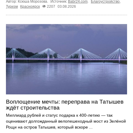
Автор: Ксюша Морозова.
Источник:
Babr24.com
.
Благоустройство
,
Туризм
Красноярск
2207
03.08.2026
Воплощение мечты: переправа на Татышев
ждёт строительства
Миллиард рублей и статус подарка к 400-летию — так
оценивают долгожданный велопешеходный мост из Зелёной
Рощи на остров Татышев, который вскоре ...