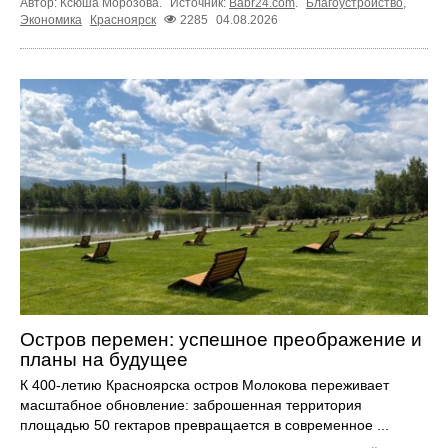
Автор: Ксюша Морозова.
Источник:
Babr24.com
.
Благоустройство
,
Экономика
Красноярск
2285
04.08.2026
Остров перемен: успешное преображение и
планы на будущее
К 400-летию Красноярска остров Молокова переживает
масштабное обновление: заброшенная территория
площадью 50 гектаров превращается в современное ...