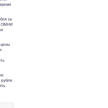
 время
бля за
то ОМНИ
не
 цены
я.
ить
же.
 рубля.
ять