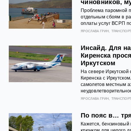
чиновников, м
Проблема паромной пе
отдельным сбоям в ра
оплаты услуг ВСРП п
ЯРОСЛАВА ГРИН
ТРАНСПОР
Инсайд. Для на
Киренска прос
Иркутском
На севере Иркутской
Киренска с Иркутско
самолетов местным а
неудовлетворительное
ЯРОСЛАВА ГРИН
ТРАНСПОР
По пояс в… тря
Кажется, бензиновый 
крючком для целого д