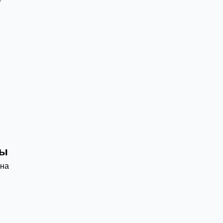
ды
 на