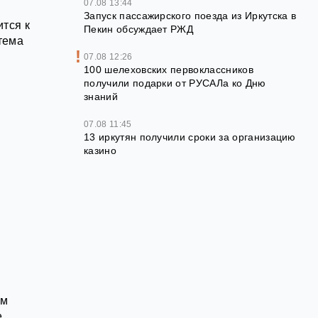
07.08 13:44
Запуск пассажирского поезда из Иркутска в
тся к
Пекин обсуждает РЖД
тема
07.08 12:26
100 шелеховских первоклассников
получили подарки от РУСАЛа ко Дню
знаний
и
07.08 11:45
13 иркутян получили сроки за организацию
казино
ым
е