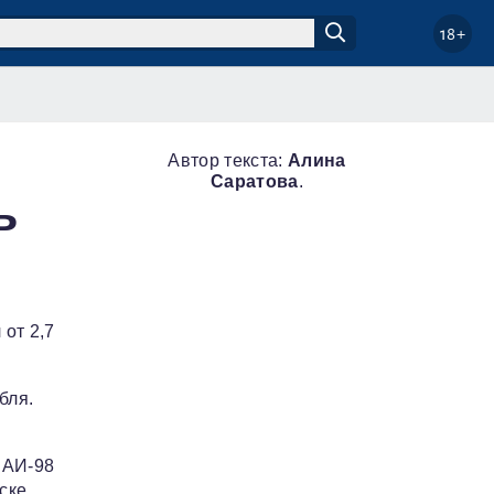
18+
Автор текста:
Алина
Саратова
.
ь
 от 2,7
бля.
 АИ‑98
ске,