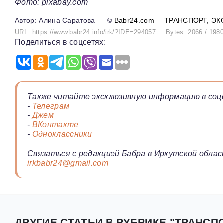
Фото: pixabay.com
Алина Саратова
©
Babr24.com
ТРАНСПОРТ
ЭК
URL: https://www.babr24.info/irk/?IDE=294057
Bytes: 2066 / 198
Поделиться в соцсетях:
Также читайте эксклюзивную информацию в соц
-
Телеграм
-
Джем
-
ВКонтакте
-
Одноклассники
Связаться с редакцией Бабра в Иркутской облас
irkbabr24@gmail.com
ДРУГИЕ СТАТЬИ В РУБРИКЕ "ТРАНСПО