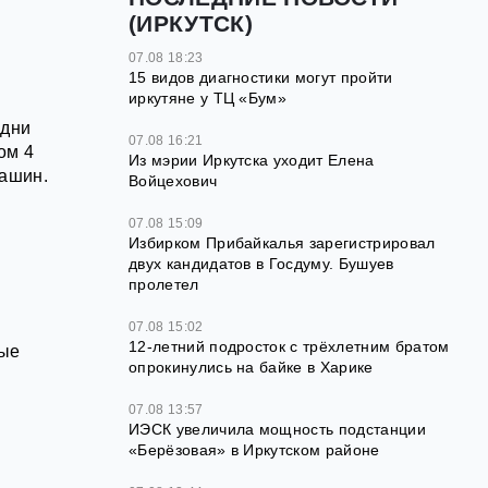
(ИРКУТСК)
07.08 18:23
15 видов диагностики могут пройти
иркутяне у ТЦ «Бум»
 дни
07.08 16:21
ом 4
Из мэрии Иркутска уходит Елена
машин.
Войцехович
07.08 15:09
Избирком Прибайкалья зарегистрировал
двух кандидатов в Госдуму. Бушуев
пролетел
07.08 15:02
12‑летний подросток с трёхлетним братом
ные
опрокинулись на байке в Харике
07.08 13:57
ИЭСК увеличила мощность подстанции
«Берёзовая» в Иркутском районе