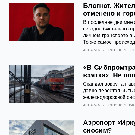
Блогнот. Жите
отменено и го
В последние дни мне 
сегодня буквально от
личном транспорте в И
То же самое происход
АННА МОЛЬ
ТРАНСПОРТ
ЭК
«В-Сибпромтра
взятках. Не по
Скандал вокруг ангар
давно перестал быть 
железнодорожной сис
АННА МОЛЬ
ТРАНСПОРТ
РА
Аэропорт «Ирк
сносим?