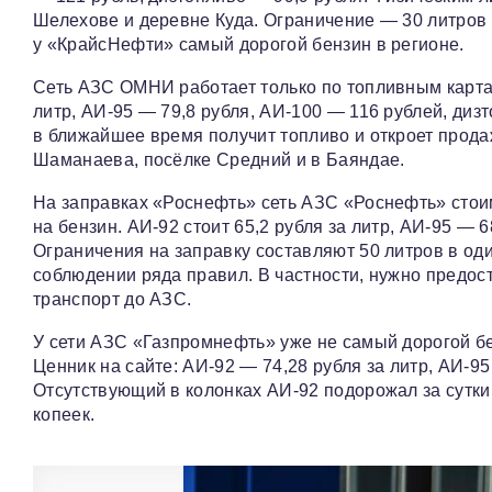
Шелехове и деревне Куда. Ограничение — 30 литров в
у «КрайсНефти» самый дорогой бензин в регионе.
Сеть АЗС ОМНИ работает только по топливным картам
литр, АИ‑95 — 79,8 рубля, АИ‑100 — 116 рублей, диз
в ближайшее время получит топливо и откроет прод
Шаманаева, посёлке Средний и в Баяндае.
На заправках «Роснефть» сеть АЗС «Роснефть» стоим
на бензин. АИ‑92 стоит 65,2 рубля за литр, АИ‑95 — 
Ограничения на заправку составляют 50 литров в оди
соблюдении ряда правил. В частности, нужно предо
транспорт до АЗС.
У сети АЗС «Газпромнефть» уже не самый дорогой бе
Ценник на сайте: АИ‑92 — 74,28 рубля за литр, АИ‑95
Отсутствующий в колонках АИ‑92 подорожал за сутки
копеек.