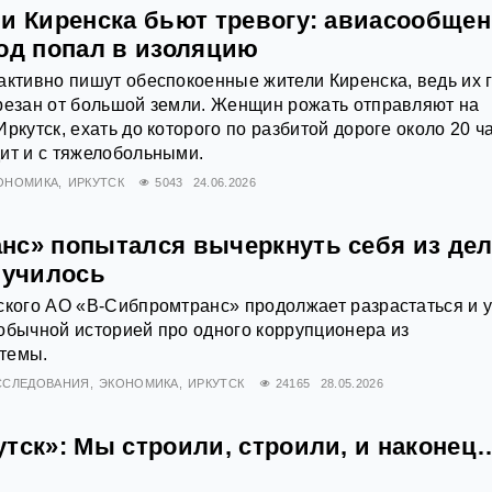
ли Киренска бьют тревогу: авиасообще
род попал в изоляцию
активно пишут обеспокоенные жители Киренска, ведь их 
резан от большой земли. Женщин рожать отправляют на
ркутск, ехать до которого по разбитой дороге около 20 ч
ит и с тяжелобольными.
ОНОМИКА
ИРКУТСК
5043
24.06.2026
нс» попытался вычеркнуть себя из дел
лучилось
ского АО «В-Сибпромтранс» продолжает разрастаться и 
обычной историей про одного коррупционера из
темы.
ССЛЕДОВАНИЯ
ЭКОНОМИКА
ИРКУТСК
24165
28.05.2026
утск»: Мы строили, строили, и наконец