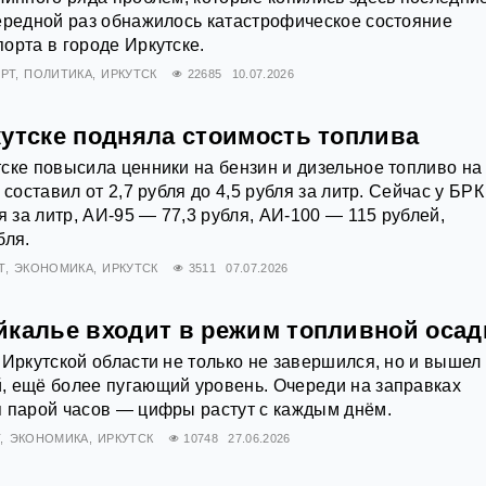
ередной раз обнажилось катастрофическое состояние
орта в городе Иркутске.
РТ
ПОЛИТИКА
ИРКУТСК
22685
10.07.2026
кутске подняла стоимость топлива
ске повысила ценники на бензин и дизельное топливо на
 составил от 2,7 рубля до 4,5 рубля за литр. Сейчас у БРК
я за литр, АИ‑95 — 77,3 рубля, АИ‑100 — 115 рублей,
бля.
Т
ЭКОНОМИКА
ИРКУТСК
3511
07.07.2026
йкалье входит в режим топливной оса
 Иркутской области не только не завершился, но и вышел
, ещё более пугающий уровень. Очереди на заправках
 парой часов — цифры растут с каждым днём.
Т
ЭКОНОМИКА
ИРКУТСК
10748
27.06.2026