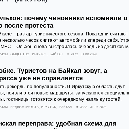
Ольхон: почему чиновники вспомнили о
о после протеста
йкале – разгар туристического сезона. Пока одни считают
же несколько часов считают автомобили впереди себя. Утр
 МРС – Ольхон снова выстроилась очередь из десятков 
РИЗМ
ОБЩЕСТВО
ИРКУТСК
БАЙКАЛ
2472
04.08.2026
бке. Туристов на Байкал зовут, а
расса уже не справляется
ть рекорды по популярности. В Иркутскую область едут
аны, появляются новые маршруты, запускаются специаль
, гостиницы готовятся к очередному наплыву гостей.
РИЗМ
НЕДВИЖИМОСТЬ
ИРКУТСК
БАЙКАЛ
3333
31.07.2026
ская переправа: удобная схема для