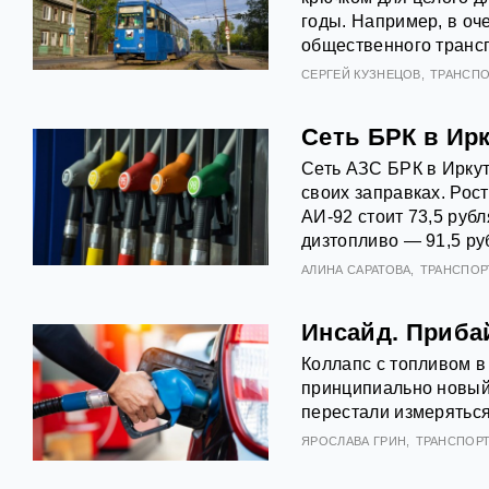
годы. Например, в оч
общественного трансп
СЕРГЕЙ КУЗНЕЦОВ
ТРАНСПО
Сеть БРК в Ир
Сеть АЗС БРК в Иркут
своих заправках. Рост
АИ‑92 стоит 73,5 рубл
дизтопливо — 91,5 ру
АЛИНА САРАТОВА
ТРАНСПОР
Инсайд. Приба
Коллапс с топливом в
принципиально новый
перестали измеряться
ЯРОСЛАВА ГРИН
ТРАНСПОР