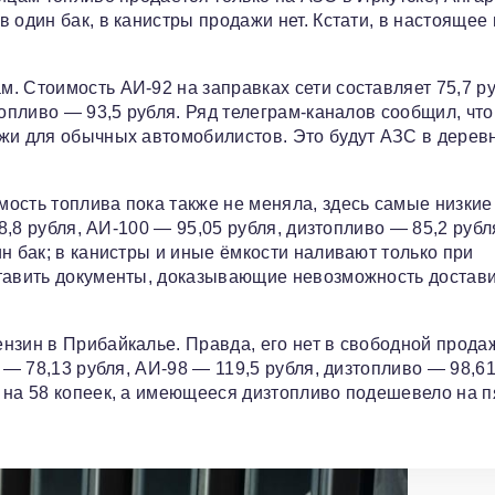
 один бак, в канистры продажи нет. Кстати, в настоящее
. Стоимость АИ‑92 на заправках сети составляет 75,7 ру
топливо — 93,5 рубля. Ряд телеграм‑каналов сообщил, ч
ажи для обычных автомобилистов. Это будут АЗС в дерев
ость топлива пока также не меняла, здесь самые низкие
68,8 рубля, АИ‑100 — 95,05 рубля, дизтопливо — 85,2 рубл
н бак; в канистры и иные ёмкости наливают только при
ставить документы, доказывающие невозможность достав
нзин в Прибайкалье. Правда, его нет в свободной прода
 — 78,13 рубля, АИ‑98 — 119,5 рубля, дизтопливо — 98,61
 на 58 копеек, а имеющееся дизтопливо подешевело на п