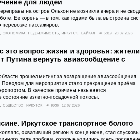
учение для людей
реправы на остров Ольхон не возникла вчера и не своди
боте. Ее корень — в том, как годами была выстроена сис
о перевозке пассажиров.
Т
ЭКОНОМИКА
НЕДВИЖИМОСТЬ
ИРКУТСК
БАЙКАЛ
5319
28.07.2026
с это вопрос жизни и здоровья: жител
ят Путина вернуть авиасообщение с
 области прошел митинг за возвращение авиасообщения
м. Поводом для мероприятия стало прекращение приёма
эропортом. В качестве причины называется
 состояние взлетно-посадочной полосы.
Т
ОБЩЕСТВО
ИРКУТСК
9036
12.07.2026
сине. Иркутское транспортное болото
коллапс, охвативший регион в конце июня, стал спусков
линного ряда проблем, которые копились здесь последни