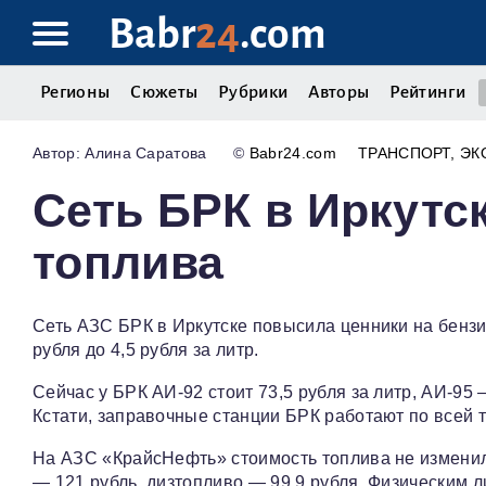
Babr
24
.com
Регионы
Сюжеты
Рубрики
Авторы
Рейтинги
Алина Саратова
©
Babr24.com
ТРАНСПОРТ
ЭК
Сеть БРК в Иркутс
топлива
Сеть АЗС БРК в Иркутске повысила ценники на бензин
рубля до 4,5 рубля за литр.
Сейчас у БРК АИ‑92 стоит 73,5 рубля за литр, АИ‑95 
Кстати, заправочные станции БРК работают по всей 
На АЗС «КрайсНефть» стоимость топлива не изменилас
— 121 рубль, дизтопливо — 99,9 рубля. Физическим л