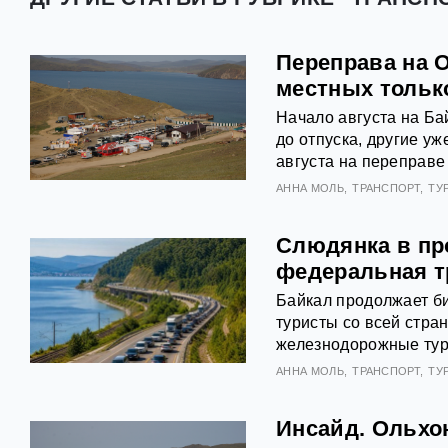
Переправа на 
местных тольк
Начало августа на Ба
до отпуска, другие у
августа на переправе
АННА МОЛЬ
ТРАНСПОРТ
ТУ
Слюдянка в про
федеральная т
Байкал продолжает би
туристы со всей стр
железнодорожные туры
АННА МОЛЬ
ТРАНСПОРТ
ТУ
Инсайд. Ольхон