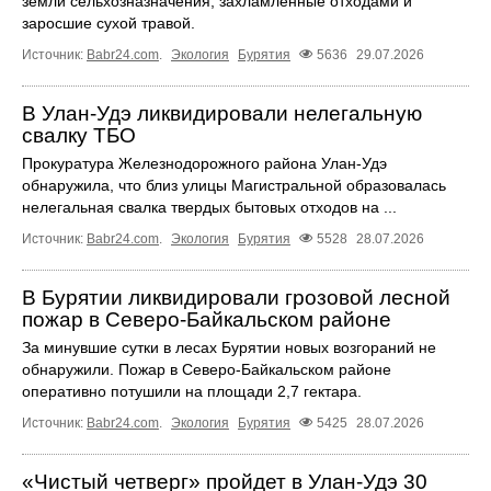
земли сельхозназначения, захламленные отходами и
заросшие сухой травой.
Источник:
Babr24.com
.
Экология
Бурятия
5636
29.07.2026
В Улан-Удэ ликвидировали нелегальную
свалку ТБО
Прокуратура Железнодорожного района Улан-Удэ
обнаружила, что близ улицы Магистральной образовалась
нелегальная свалка твердых бытовых отходов на ...
Источник:
Babr24.com
.
Экология
Бурятия
5528
28.07.2026
В Бурятии ликвидировали грозовой лесной
пожар в Северо-Байкальском районе
За минувшие сутки в лесах Бурятии новых возгораний не
обнаружили. Пожар в Северо-Байкальском районе
оперативно потушили на площади 2,7 гектара.
Источник:
Babr24.com
.
Экология
Бурятия
5425
28.07.2026
«Чистый четверг» пройдет в Улан-Удэ 30