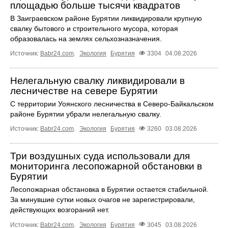
площадью больше тысячи квадратов
В Заиграевском районе Бурятии ликвидировали крупную
свалку бытового и строительного мусора, которая
образовалась на землях сельхозназначения.
Источник:
Babr24.com
.
Экология
Бурятия
3304
04.08.2026
Нелегальную свалку ликвидировали в
лесничестве на севере Бурятии
С территории Уоянского лесничества в Северо-Байкальском
районе Бурятии убрали нелегальную свалку.
Источник:
Babr24.com
.
Экология
Бурятия
3260
03.08.2026
Три воздушных суда использовали для
мониторинга лесопожарной обстановки в
Бурятии
Лесопожарная обстановка в Бурятии остается стабильной.
За минувшие сутки новых очагов не зарегистрировали,
действующих возгораний нет.
Источник:
Babr24.com
.
Экология
Бурятия
3045
03.08.2026