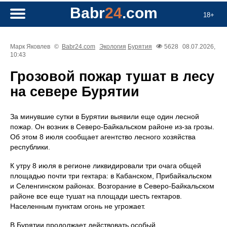
Babr
24
.com
18+
Марк Яковлев
©
Babr24.com
Экология
Бурятия
5628
08.07.2026,
10:43
Грозовой пожар тушат в лесу
на севере Бурятии
За минувшие сутки в Бурятии выявили еще один лесной
пожар. Он возник в Северо-Байкальском районе из-за грозы.
Об этом 8 июля сообщает агентство лесного хозяйства
республики.
К утру 8 июля в регионе ликвидировали три очага общей
площадью почти три гектара: в Кабанском, Прибайкальском
и Селенгинском районах. Возгорание в Северо-Байкальском
районе все еще тушат на площади шесть гектаров.
Населенным пунктам огонь не угрожает.
В Бурятии продолжает действовать особый