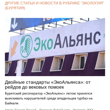
ДРУГИЕ СТАТЬИ И НОВОСТИ В РУБРИКЕ "ЭКОЛОГИЯ"
(БУРЯТИЯ)
Двойные стандарты «ЭкоАльянса»: от
рейдов до вековых помоек
Бурятский регоператор «ЭкоАльянс» летом принялся
выискивать нарушителей среди владельцев турбаз на
Байкале.
Автор: Есения Линней.
Источник:
Babr24.com
.
Экология
,
ЖКХ