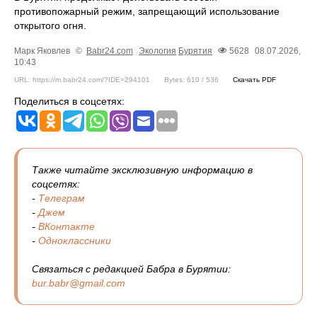
противопожарный режим, запрещающий использование
открытого огня.
Марк Яковлев
©
Babr24.com
Экология
Бурятия
5628
08.07.2026,
10:43
URL: https://m.babr24.com/?IDE=294101
Bytes: 610 / 536
Скачать PDF
Поделиться в соцсетях:
Также читайте эксклюзивную информацию в
соцсетях:
-
Телеграм
-
Джем
-
ВКонтакте
-
Одноклассники
Связаться с редакцией Бабра в Бурятии:
bur.babr@gmail.com