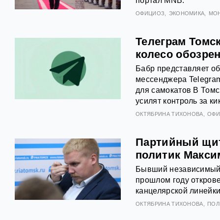
портал MNB.
ОФИЦИОЗ
ЭКОНОМИКА
МО
Телеграм Томск
колесо обозре
Бабр представляет об
мессенджера Telegram
для самокатов В Томс
усилят контроль за к
ОКТЯБРИНА ТИХОНОВА
ОФИ
Партийный щит
политик Макси
Бывший независимый 
прошлом году откров
канцелярской линейки
ОКТЯБРИНА ТИХОНОВА
ПОЛ