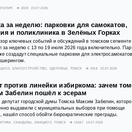
НГОЛИЯ
2028
20.07.2026
а за неделю: парковки для самокатов,
ния и поликлиника в Зелёных Горках
зор ключевых событий и обсуждений в томском сегменте
 за неделю с 13 по 19 июля 2026 года включительно. Пар
ке создадут специальные парковки для электросамокатов
икшерингом.
ЦИОЗ
БЛАГОУСТРОЙСТВО
ЗДОРОВЬЕ
ТОМСК
2918
20.07.2026
 против линейки избиркома: зачем том
м Забелин пошёл к эсерам
депутат городской думы Томска Максим Забелин, которо
енно выдавили с муниципальных выборов при помощи
, нашёл способ обойти бюрократические преграды.
ИТИКА
СКАНДАЛЫ
ОФИЦИОЗ
ТОМСК
15347
16.07.2026