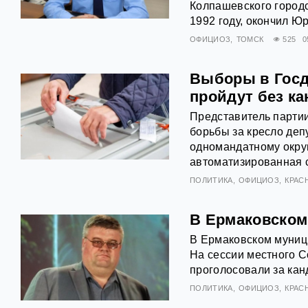
Колпашевского городс
1992 году, окончил Ю
ОФИЦИОЗ
ТОМСК
525
0
Выборы в Госд
пройдут без к
Представитель парти
борьбы за кресло деп
одномандатному окру
автоматизированная 
ПОЛИТИКА
ОФИЦИОЗ
КРАС
В Ермаковском
В Ермаковском муниц
На сессии местного С
проголосовали за ка
ПОЛИТИКА
ОФИЦИОЗ
КРАС