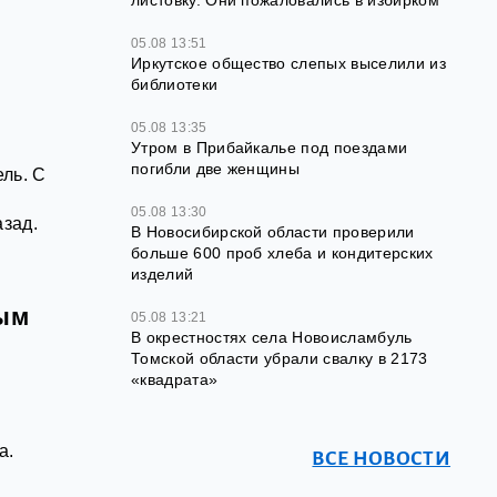
листовку. Они пожаловались в избирком
05.08 13:51
Иркутское общество слепых выселили из
библиотеки
05.08 13:35
Утром в Прибайкалье под поездами
погибли две женщины
ль. С
ь
05.08 13:30
азад.
В Новосибирской области проверили
больше 600 проб хлеба и кондитерских
изделий
ным
05.08 13:21
В окрестностях села Новоисламбуль
Томской области убрали свалку в 2173
«квадрата»
а.
ВСЕ НОВОСТИ