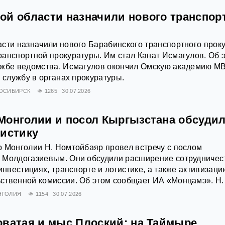
ой области назначили нового транспор
сти назначили нового Барабинского транспортного прок
анспортной прокуратуры. Им стал Канат Исмагулов. Об 
ужбе ведомства. Исмагулов окончил Омскую академию М
л службу в органах прокуратуры.
ОСИБИРСК
1265
30.07.2026
Монголии и посол Кыргызстана обсуди
гистику
 Монголии Н. Номтойбаяр провел встречу с послом
 Молдогазиевым. Они обсудили расширение сотрудничес
инвестициях, транспорте и логистике, а также активизаци
ственной комиссии. Об этом сообщает ИА «Монцамэ». Н.
НГОЛИЯ
1154
30.07.2026
оватая и мыс Плоский: на Таймыре