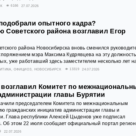
К
6166
27.07.2026
подобрали опытного кадра?
 Советского района возглавил Егор
тского района Новосибирска вновь сменился руководите
аспоряжением мэра Максима Кудрявцева на эту должност
ых, уже работавший здесь заместителем несколько лет н
ИТИКА
ОФИЦИОЗ
НОВОСИБИРСК
13319
24.07.2026
 возглавил Комитет по межнациональ
администрации главы Бурятии
начили председателем Комитета по межнациональным
ию гражданских инициатив администрации главы и
и. Глава республики Алексей Цыденов уже подписал
. Об этом 22 июля сообщает официальный портал регион
9
22.07.2026