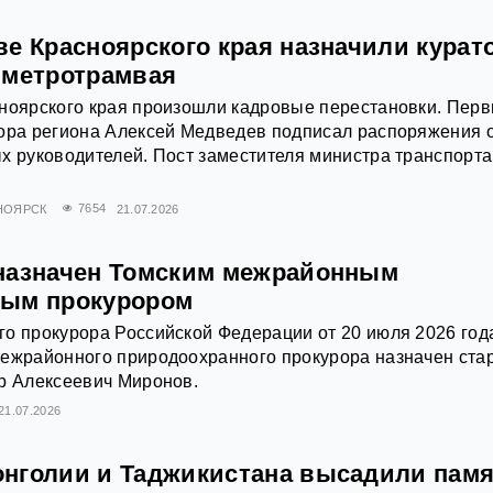
е Красноярского края назначили курат
 метротрамвая
сноярского края произошли кадровые перестановки. Пер
тора региона Алексей Медведев подписал распоряжения 
х руководителей. Пост заместителя министра транспорта
НОЯРСК
7654
21.07.2026
назначен Томским межрайонным
ным прокурором
о прокурора Российской Федерации от 20 июля 2026 год
межрайонного природоохранного прокурора назначен ст
р Алексеевич Миронов.
21.07.2026
нголии и Таджикистана высадили памя