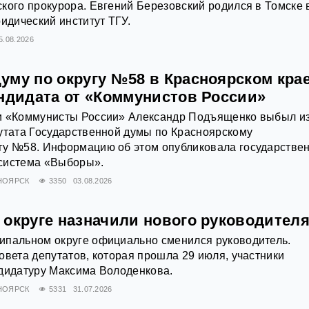
кого прокурора. Евгений Березовский родился в Томске 
ридический институт ТГУ.
5.08.2026
уму по округу №58 в Красноярском кра
андидата от «Коммунистов России»
и «Коммунисты России» Александр Подъященко выбыл и
утата Государственной думы по Красноярскому
гу №58. Информацию об этом опубликовала государстве
система «Выборы».
НОЯРСК
3350
03.08.2026
 округе назначили нового руководител
ипальном округе официально сменился руководитель.
овета депутатов, которая прошла 29 июля, участники
ндидатуру Максима Володенкова.
НОЯРСК
5331
31.07.2026