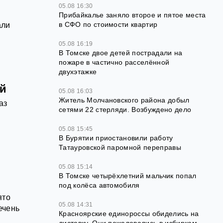
05.08 16:30
Прибайкалье заняло второе и пятое места
в СФО по стоимости квартир
али
05.08 16:19
В Томске двое детей пострадали на
пожаре в частично расселённой
двухэтажке
ей
05.08 16:03
Житель Молчановского района добыл
аз
сетями 22 стерляди. Возбуждено дело
а
05.08 15:45
В Бурятии приостановили работу
Татауровской паромной переправы
05.08 15:14
В Томске четырёхлетний мальчик попал
под колёса автомобиля
ято
05.08 14:31
ечень
Красноярские единороссы обиделись на