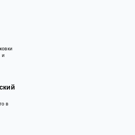
ковки
 и
ский
го в