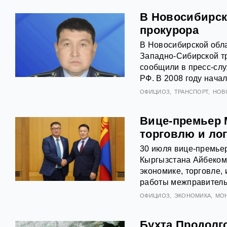
В Новосибирск
прокурора
В Новосибирской обла
Западно-Сибирской тр
сообщили в пресс-сл
РФ. В 2008 году нача
ОФИЦИОЗ
ТРАНСПОРТ
НОВ
Вице-премьер 
торговлю и ло
30 июля вице-премьер
Кыргызстана Айбеком
экономике, торговле, 
работы межправитель
ОФИЦИОЗ
ЭКОНОМИКА
МО
Бухта Продолг