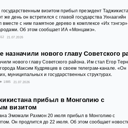
с государственным визитом прибыл президент Таджикист
т же день он встретился с главой государства Ухнаагийн
 вместе с ним памятное дерево в комплексе «Их тэнгэр»
ародами. Об этом сообщает ИА «Монцамэ».
812
21.07.2026
е назначили нового главу Советского р
чили нового главу Советского района. Им стал Егор Тер
города Максим Кудрявцев в своем телеграм-канале. «Он
их, муниципальных и государственных структурах.
1885
21.07.2026
жикистана прибыл в Монголию с
ым визитом
ана Эмомали Рахмон 20 июля прибыл в Монголию с
том. Он продлится до 22 июля. Об этом сообщает новост