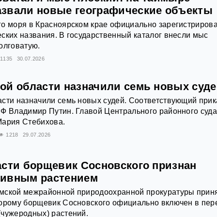
звали новые географические объекты
го моря в Красноярском крае официально зарегистриров
ских названия. В государственный каталог внесли мыс
олговатую.
1135
30.07.2026
ой области назначили семь новых суд
сти назначили семь новых судей. Соответствующий прик
РФ Владимир Путин. Главой Центрального районного суд
Мария Стебихова.
1218
29.07.2026
асти борщевик Сосновского признан
зивным растением
мской межрайонной природоохранной прокуратуры прин
торому борщевик Сосновского официально включен в пер
(чужеродных) растений.