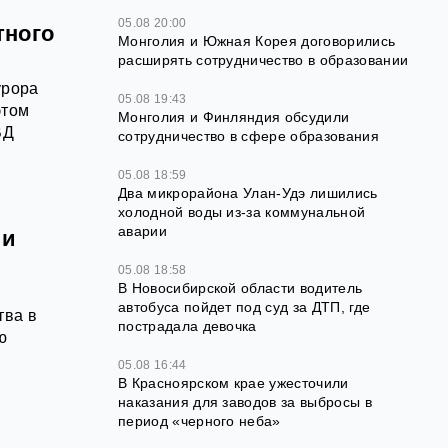
05.08 20:00
тного
Монголия и Южная Корея договорились
расширять сотрудничество в образовании
урора
05.08 19:43
этом
Монголия и Финляндия обсудили
ВД
сотрудничество в сфере образования
05.08 18:59
Два микрорайона Улан-Удэ лишились
холодной воды из-за коммунальной
аварии
ли
05.08 18:58
В Новосибирской области водитель
автобуса пойдет под суд за ДТП, где
тва в
пострадала девочка
ю
05.08 16:44
В Красноярском крае ужесточили
наказания для заводов за выбросы в
период «черного неба»