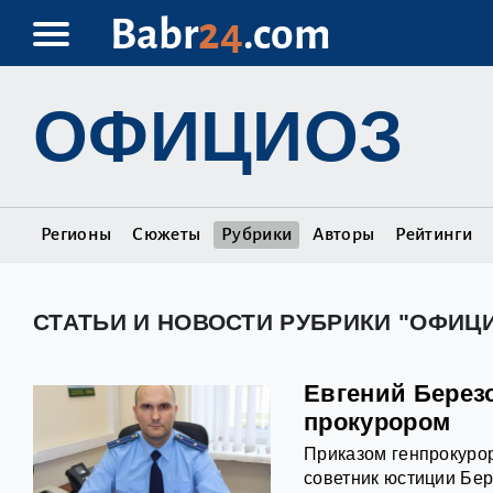
Babr
24
.com
ОФИЦИОЗ
Регионы
Сюжеты
Рубрики
Авторы
Рейтинги
СТАТЬИ И НОВОСТИ РУБРИКИ "ОФИЦ
Евгений Берез
прокурором
Приказом генпрокурор
советник юстиции Бер