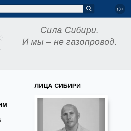
18+
Сила Сибири.
И мы – не газопровод.
ЛИЦА СИБИРИ
им
й