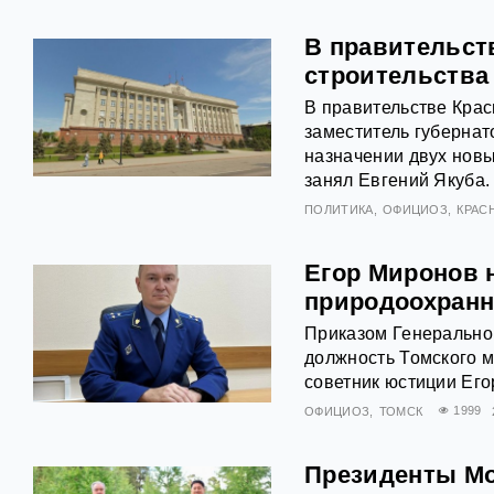
В правительств
строительства
В правительстве Кра
заместитель губерна
назначении двух новы
занял Евгений Якуба.
ПОЛИТИКА
ОФИЦИОЗ
КРАС
Егор Миронов 
природоохран
Приказом Генеральног
должность Томского 
советник юстиции Его
ОФИЦИОЗ
ТОМСК
1999
Президенты Мо