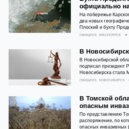
официально на
На побережье Карско
два новых географиче
Плоский и бухту Прод
ОФИЦИОЗ
КРАСНОЯРСК
В Новосибирск
В Новосибирской обла
подписал президент 
Новосибирска стала 
ОФИЦИОЗ
НОВОСИБИРСК
В Томской обл
опасным инва
По представлению То
распоряжение, по ко
опасных инвазивных 