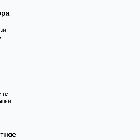
ора
вый
о
а на
арший
тное