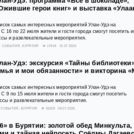
лан-Удэ: программа «Всё в шоколаде»,
«Ожившие герои книг» и выставка «Улаа
писок самых интересных мероприятий Улан-Удэ на
С 16 по 22 июля жители и гости города смогут посетить и
ссы и развлекательные мероприятия.
СОБЫТИЯ
БУРЯТИЯ
17644
15.07.2026
лан-Удэ: экскурсия «Тайны библиотеки»
емья и мои обязанности» и викторина 
писок самых интересных мероприятий Улан-Удэ на
С 9 по 15 июля жители и гости города смогут посетить
ассы и развлекательные мероприятия.
СОБЫТИЯ
БУРЯТИЯ
20258
08.07.2026
6» в Бурятии: золотой обед Минкульта,
ами и тайная нейросеть Соёлмы Дагаев