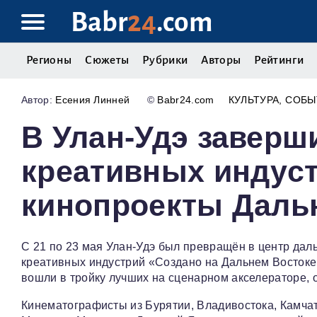
Babr
24
.com
Регионы
Сюжеты
Рубрики
Авторы
Рейтинги
Есения Линней
©
Babr24.com
КУЛЬТУРА
СОБЫ
В Улан‑Удэ завер
креативных индус
кинопроекты Дальн
С 21 по 23 мая Улан‑Удэ был превращён в центр да
креативных индустрий «Создано на Дальнем Востоке: 
вошли в тройку лучших на сценарном акселераторе, о
Кинематографисты из Бурятии, Владивостока, Камчат