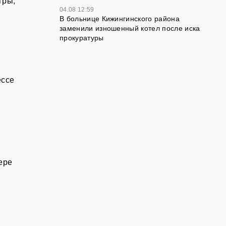
гры,
04.08 12:59
В больнице Кижингинского района
заменили изношенный котел после иска
прокуратуры
ессе
ере