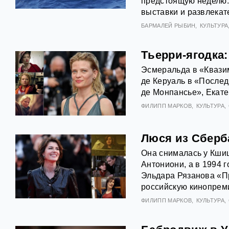
предстоящую неделю. 
выставки и развлека
БАРМАЛЕЙ РЫБИН
КУЛЬТУРА
Тьерри-ягодка:
Эсмеральда в «Квази
де Керуаль в «Послед
де Монпансье», Екате
ФИЛИПП МАРКОВ
КУЛЬТУРА
Люся из Сберб
Она снималась у Кши
Антониони, а в 1994 
Эльдара Рязанова «П
российскую кинопреми
ФИЛИПП МАРКОВ
КУЛЬТУРА