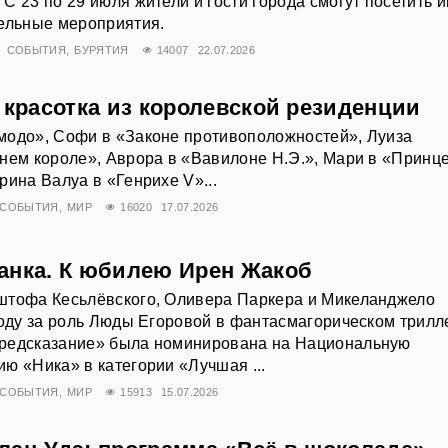
С 23 по 29 июля жители и гости города смогут посетить и
тельные мероприятия.
СОБЫТИЯ
БУРЯТИЯ
14007
22.07.2026
 красотка из королевской резиденции
модо», Софи в «Законе противоположностей», Луиза
нем короле», Аврора в «Вавилоне Н.Э.», Мари в «Принц
рина Валуа в «Генрихе V»...
СОБЫТИЯ
МИР
16020
17.07.2026
анка. К юбилею Ирен Жакоб
штофа Кесьлёвского, Оливера Паркера и Микеланджело
году за роль Люды Егоровой в фантасмагорическом трилл
редсказание» была номинирована на Национальную
ю «Ника» в категории «Лучшая ...
СОБЫТИЯ
МИР
15913
15.07.2026