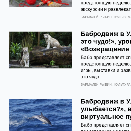
предстоящую неделю. С
экскурсии и развлека
БАРМАЛЕЙ РЫБИН
КУЛЬТУРА
Бабродвиж в У
это чудо!», ур
«Возвращение 
Бабр представляет с
предстоящую неделю. 
игры, выставки и ра
это чудо!
БАРМАЛЕЙ РЫБИН
КУЛЬТУРА
Бабродвиж в У
улыбается?», 
виртуальное пу
Бабр представляет с