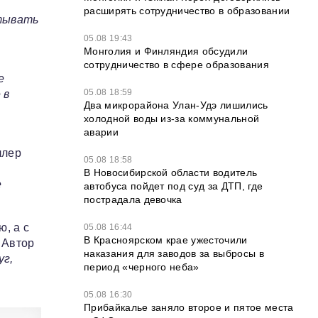
расширять сотрудничество в образовании
атывать
05.08 19:43
Монголия и Финляндия обсудили
сотрудничество в сфере образования
е
05.08 18:59
 в
Два микрорайона Улан-Удэ лишились
холодной воды из-за коммунальной
аварии
ллер
05.08 18:58
В Новосибирской области водитель
е
автобуса пойдет под суд за ДТП, где
пострадала девочка
, а с
05.08 16:44
В Красноярском крае ужесточили
 Автор
наказания для заводов за выбросы в
уг,
период «черного неба»
05.08 16:30
Прибайкалье заняло второе и пятое места