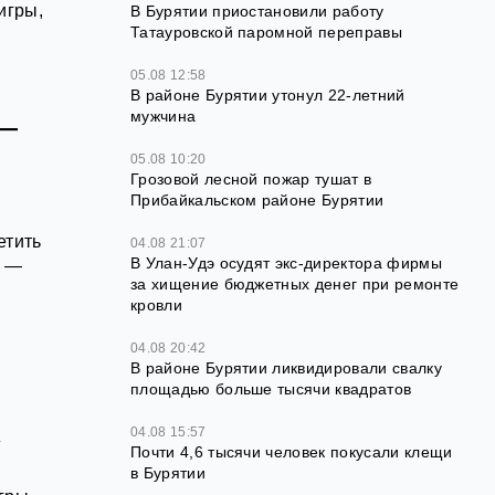
игры,
В Бурятии приостановили работу
Татауровской паромной переправы
05.08 12:58
В районе Бурятии утонул 22-летний
мужчина
 —
05.08 10:20
Грозовой лесной пожар тушат в
Прибайкальском районе Бурятии
етить
04.08 21:07
В Улан-Удэ осудят экс-директора фирмы
а —
за хищение бюджетных денег при ремонте
кровли
04.08 20:42
В районе Бурятии ликвидировали свалку
площадью больше тысячи квадратов
04.08 15:57
»
Почти 4,6 тысячи человек покусали клещи
в Бурятии