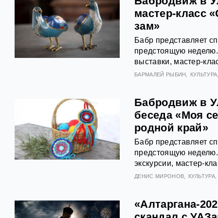
Бабродвиж в У
мастер-класс 
зам»
Бабр представляет с
предстоящую неделю. 
выставки, мастер-кла
БАРМАЛЕЙ РЫБИН
КУЛЬТУРА
Бабродвиж в У
беседа «Моя с
родной край»
Бабр представляет с
предстоящую неделю. 
экскурсии, мастер-кл
ДЕНИС МИРОНОВ
КУЛЬТУРА
«Алтаргана-202
скандал с УАЗ