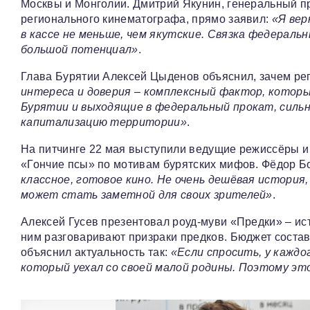
Москвы и Монголии. Дмитрий Якунин, генеральный п
регионального кинематографа, прямо заявил:
«Я вер
в кассе не меньше, чем якутские. Связка федераль
большой потенциал»
.
Глава Бурятии Алексей Цыденов объяснил, зачем рег
интереса и доверия – комплексный фактор, которы
Бурятии и выходящие в федеральный прокат, силь
капитализацию территории»
.
На питчинге 22 мая выступили ведущие режиссёры и
«Гончие псы» по мотивам бурятских мифов. Фёдор Б
классное, готовое кино. Не очень дешёвая история,
может стать заметной для своих зрителей»
.
Алексей Гусев презентовал роуд‑муви «Предки» – ист
ним разговаривают призраки предков. Бюджет состав
объяснил актуальность так:
«Если спросить, у каждог
который уехал со своей малой родины. Поэтому э