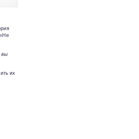
.
ория
 «Не
 вы
ить их