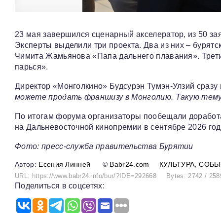
23 мая завершился сценарный акселератор, из 50 за
Эксперты выделили три проекта. Два из них – бурят
Чимита Жамьянова «Папа дальнего плавания». Трети
парься».
Директор «Монголкино» Будсурэн Тумэн‑Улзий сразу
можете продать франшизу в Монголию. Такую тему
По итогам форума организаторы пообещали доработ
на Дальневосточной кинопремии в сентябре 2026 год
Фото: пресс-служба правительства Бурятии
Есения Линней
©
Babr24.com
КУЛЬТУРА
СОБЫ
URL: https://www.babr24.info/bur/?IDE=292668
Bytes: 2742 / 258
Поделиться в соцсетях: