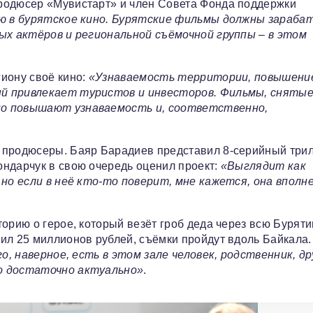
родюсер «Мувистарт» и член Совета Фонда поддержки
ю в бурятское кино. Бурятские фильмы должны зараб
ных актёров и региональной съёмочной группы – в этом
иону своё кино:
«Узнаваемость территории, повышени
й привлекает туристов и инвесторов. Фильмы, снятые
но повышают узнаваемость и, соответственно,
 продюсеры. Баяр Барадиев представил 8‑серийный три
ондарчук в свою очередь оценил проект:
«Выглядит как
 но если в неё кто‑то поверит, мне кажется, она вполн
орию о герое, который везёт гроб деда через всю Бурятию
ил 25 миллионов рублей, съёмки пройдут вдоль Байкала.
о, наверное, есть в этом зале человек, родственник, др
то достаточно актуально»
.