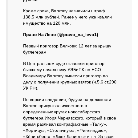
Кроме срока, Вялкову назначили штраф
138,5 млн рублей. Ранее у него уже изъяли
имущество на 120 млн.
Право На Лево (@pravo_na_levo1)
Первый приговор Вялкову: 12 лет за крышу
бутлегерам
В Центральном суде огласили приговор
бывшему начальнику УЭБиПК по НСО
Владимиру Вялкову вынесли приговор по
делу о получении крупных взяток (ч.5,6 ст.290
УК РФ).
По версии следствия, будучи на должности
Вялков прикрывал известного в
определенных кругах новосибирского
бутлегера Игоря Чернявского, который в свое
время разливал контрафактные «Талку»,
«Хортицу», «Столичную», «Финляндию»,
«Кёнигсберг», «Джек Дэниелс» и т.д. За свои