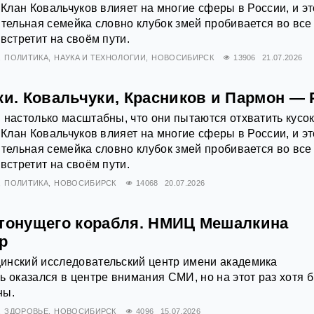
 Клан Ковальчуков влияет на многие сферы в России, и эт
ятельная семейка словно клубок змей пробивается во все
встретит на своём пути.
ПОЛИТИКА
НАУКА И ТЕХНОЛОГИИ
НОВОСИБИРСК
13906
21.07.2026
ки. Ковальчуки, Красников и Пармон —
 настолько масштабны, что они пытаются отхватить кусо
 Клан Ковальчуков влияет на многие сферы в России, и эт
ятельная семейка словно клубок змей пробивается во все
встретит на своём пути.
ПОЛИТИКА
НОВОСИБИРСК
14068
20.07.2026
 тонущего корабля. НМИЦ Мешалкина
р
инский исследовательский центр имени академика
ь оказался в центре внимания СМИ, но на этот раз хотя б
ны.
ЗДОРОВЬЕ
НОВОСИБИРСК
4096
15.07.2026