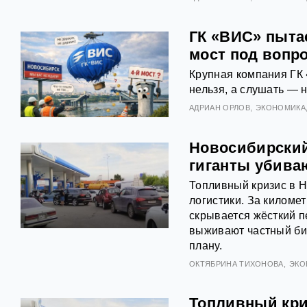
ГК «ВИС» пыта
мост под вопр
Крупная компания ГК 
нельзя, а слушать — н
АДРИАН ОРЛОВ
ЭКОНОМИКА
Новосибирский
гиганты убива
Топливный кризис в Н
логистики. За килом
скрывается жёсткий п
выживают частный биз
плану.
ОКТЯБРИНА ТИХОНОВА
ЭКО
Топливный криз