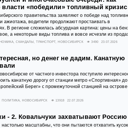
 власти «победили» топливный кризис
сибирского правительства заявляют о победе над топлив
и ажиотажа, водители продолжают простаивать в
х. В регионе сложилась абсурдная картина: цены на бен
вое, а некоторые виды топлива и вовсе исчезли из прода
НОМИКА
СКАНДАЛЫ
ТРАНСПОРТ
НОВОСИБИРСК
3490
23.07.2026
ересная, но денег не дадим. Канатную
овали
Новосибирске от частного инвестора поступило интересно
ить канатную дорогу от станции метро «Спортивная» до
ропейский Берег» с промежуточной станцией на острове
ПОЛИТИКА
НОВОСИБИРСК
13918
22.07.2026
ки - 2. Ковальчуки захватывают Россию
 настолько масштабны, что они пытаются отхватить кусо