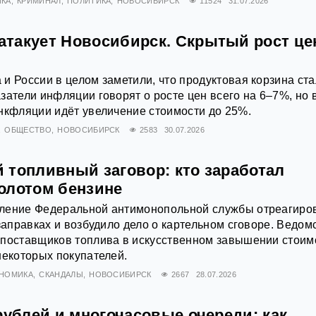
КА
КРИМИНАЛ
ПОЛИТИКА
НОВОСИБИРСК
11524
31.07.2026
такует Новосибирск. Скрытый рост це
и России в целом заметили, что продуктовая корзина ст
затели инфляции говорят о росте цен всего на 6–7%, но 
нкфляции идёт увеличение стоимости до 25%.
ОБЩЕСТВО
НОВОСИБИРСК
2583
30.07.2026
 топливный заговор: кто заработал
олотом бензине
ление Федеральной антимонопольной службы отреагиро
 заправках и возбудило дело о картельном сговоре. Ведом
 поставщиков топлива в искусственном завышении стоим
некоторых покупателей.
НОМИКА
СКАНДАЛЫ
НОВОСИБИРСК
2667
28.07.2026
рублей и многочасовые очереди: как