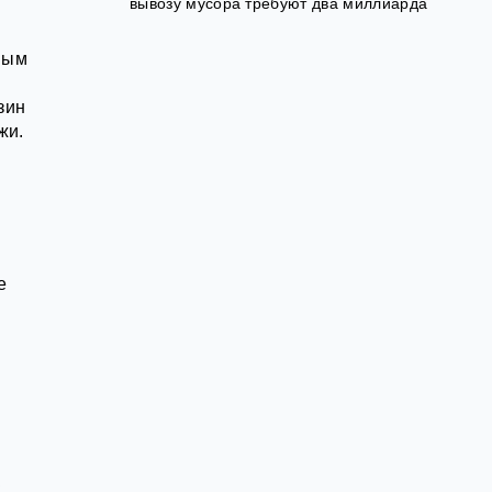
вывозу мусора требуют два миллиарда
ным
зин
жи.
е
к