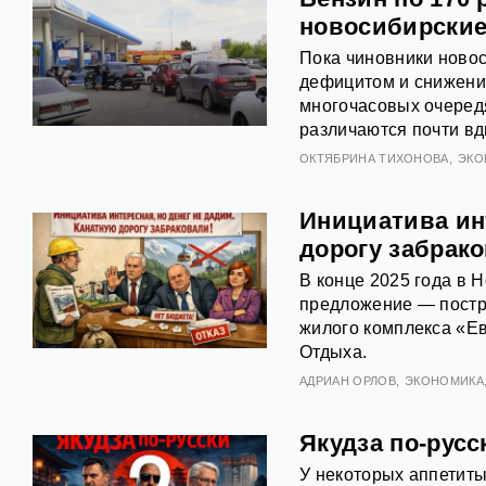
новосибирские
Пока чиновники ново
дефицитом и снижени
многочасовых очередя
различаются почти вд
ОКТЯБРИНА ТИХОНОВА
ЭКО
Инициатива инт
дорогу забрак
В конце 2025 года в 
предложение — постро
жилого комплекса «Ев
Отдыха.
АДРИАН ОРЛОВ
ЭКОНОМИКА
Якудза по-русс
У некоторых аппетиты