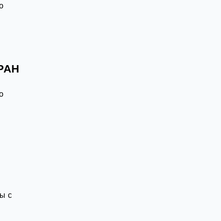
о
 РАН
к
о
ы с