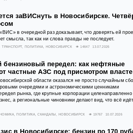
ется заВИСнуть в Новосибирске. Четв
осом
«ВИС» в очередной раз доказывает, что доверять ей про
ет смысла, так как ни слова правды не последует.
ТРАНСПОРТ
ПОЛИТИКА
НОВОСИБИРСК
14647
13.07.2026
 бензиновый передел: как нефтяные
ют частные АЗС под присмотром власт
овосибирской области оказался не просто случайным сб
етровыми очередями и астрономическими ценниками
ередел рынка, где крупные корпорации целенаправленно
нес, а региональные чиновники делают вид, что всё идёт
НОМИКА
ПОЛИТИКА
СКАНДАЛЫ
НОВОСИБИРСК
19767
10.07.2026
ис в Новосибирске: бензин по 170 руб