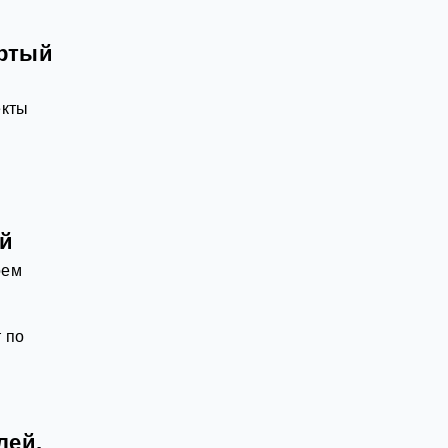
ёртый
екты
ей
оем
 по
лей,