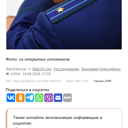
Фото: из открытых источников
Лев Блиссов
©
Babr24.com
Расследования
,
Экономика
Новосибирск
12064
16.06.2026, 17:03
URL: https://m.babr24.com/?IDE=293170
Bytes: 892 / 762
Скачать PDF
Поделиться в соцсетях:
Также читайте эксклюзивную информацию в
соцсетях: