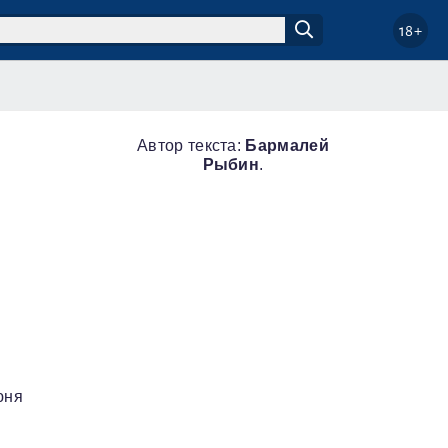
18+
Автор текста:
Бармалей
Рыбин
.
я
юня