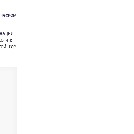
ическом
инации
цогиня
ей, где