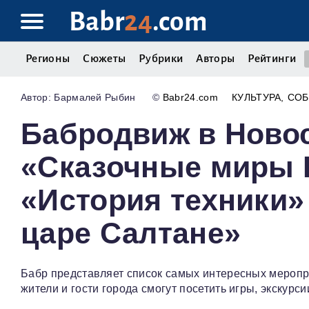
Babr
24
.com
Регионы
Сюжеты
Рубрики
Авторы
Рейтинги
Бармалей Рыбин
©
Babr24.com
КУЛЬТУРА
СО
Бабродвиж в Новос
«Сказочные миры 
«История техники» 
царе Салтане»
Бабр представляет список самых интересных меропр
жители и гости города смогут посетить игры, экскурси