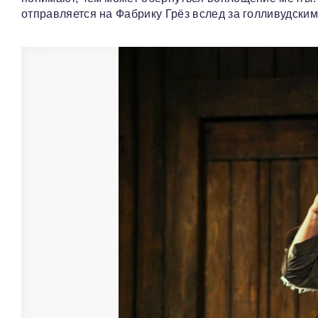
отправляется на Фабрику Грёз вслед за голливудски