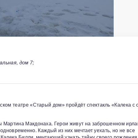
льная, дом 7;
ском театре «Старый дом» пройдёт спектакль «Калека с 
ы Мартина Макдонаха. Герои живут на заброшенном ирл
т одновременно. Каждый из них мечтает уехать, но не все
Калека Билли, мечтающий узнать тайну своего рождения