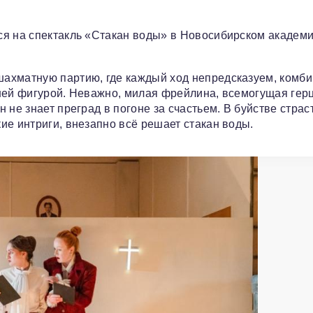
ся на спектакль «Стакан воды» в Новосибирском академ
ахматную партию, где каждый ход непредсказуем, комб
шей фигурой. Неважно, милая фрейлина, всемогущая гер
не знает преград в погоне за счастьем. В буйстве страст
ие интриги, внезапно всё решает стакан воды.