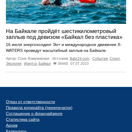
На Байкале пройдёт шестикилометровый
заплыв под девизом «Байкал без пластика»
16 июля энергохолдинг Эн+ и международное движение X-
WATERS проведут масштабный заплыв на Байкале.
Автор: Соня Ломачевская.
Источник:
Babr24.com
.
События
,
Спорт
,
Экология
Иркутск
,
Байкал
36460
07.07.2023
Отказ от ответственности
Правила копирайта (перепечаток)
Соглашение о франчайзинге
Статистика сайта
Архив
Календарь