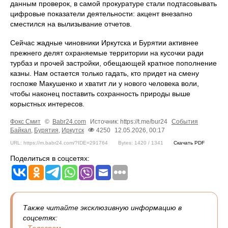
данным проверок, в самой прокуратуре стали подтасовывать
цифровые показатели деятельности: акцент внезапно
сместился на вылизывание отчетов.
Сейчас жадные чиновники Иркутска и Бурятии активнее
прежнего делят охраняемые территории на кусочки ради
турбаз и прочей застройки, обещающей кратное пополнение
казны. Нам остается только гадать, кто придет на смену
госпоже Макушенко и хватит ли у нового человека воли,
чтобы наконец поставить сохранность природы выше
корыстных интересов.
Фокс Смит
©
Babr24.com
Источник: https://t.me/bur24
События
Байкал
,
Бурятия
,
Иркутск
4250
12.05.2026, 00:17
URL: https://m.babr24.com/?IDE=291764
Bytes: 1420 / 1341
Скачать PDF
Поделиться в соцсетях:
Также читайте эксклюзивную информацию в
соцсетях:
-
Телеграм