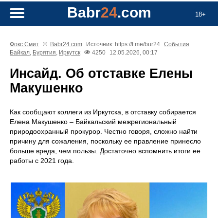
Babr
24
.com
18+
Фокс Смит
©
Babr24.com
Источник: https://t.me/bur24
События
Байкал
,
Бурятия
,
Иркутск
4250
12.05.2026, 00:17
Инсайд. Об отставке Елены
Макушенко
Как сообщают коллеги из Иркутска, в отставку собирается
Елена Макушенко – Байкальский межрегиональный
природоохранный прокурор. Честно говоря, сложно найти
причину для сожаления, поскольку ее правление принесло
больше вреда, чем пользы. Достаточно вспомнить итоги ее
работы с 2021 года.