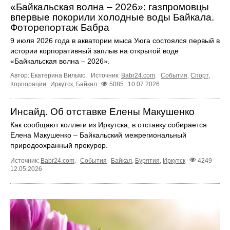
«Байкальская волна – 2026»: газпромовцы
впервые покорили холодные воды Байкала.
Фоторепортаж Бабра
9 июля 2026 года в акватории мыса Уюга состоялся первый в
истории корпоративный заплыв на открытой воде
«Байкальская волна – 2026».
Автор: Екатерина Вильмс.
Источник:
Babr24.com
.
События
,
Спорт
,
Корпорации
Иркутск
,
Байкал
5085
10.07.2026
Инсайд. Об отставке Елены Макушенко
Как сообщают коллеги из Иркутска, в отставку собирается
Елена Макушенко – Байкальский межрегиональный
природоохранный прокурор.
Источник:
Babr24.com
.
События
Байкал
,
Бурятия
,
Иркутск
4249
12.05.2026